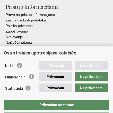
Pristup informacijama
Pravo na pristup informacijama
Zaštita osobnih podataka
Politika privatnosti
Zapošljavanje
Školovanje
Najčešća pitanja
Ova stranica upotrebljava kolačiće
Važne poveznice
Aplikacije
Prihvaćam
Ne prihvaćam
Nužni
EMN Nacionalna kontaktna točka za Republiku Hrvatsku
Policijske uprave
Prihvaćam
Ne prihvaćam
Funkcionalni
Policijska akademija
Muzej policije
Prihvaćam
Ne prihvaćam
Statistički
Zaklada policijske solidarnosti
Sindikati
Udruge
Prihvaćam odabrane
Dom zdravlja MUP-a