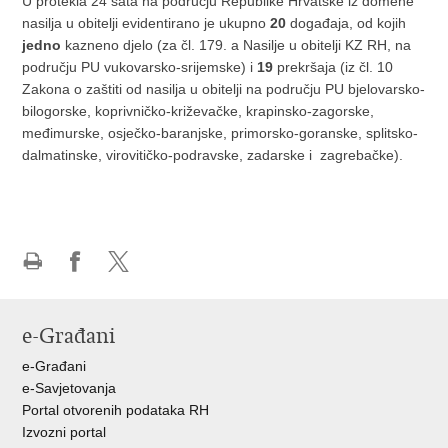
U protekla 24 sata na području Republike Hrvatske iz domene
nasilja u obitelji evidentirano je ukupno
20
događaja, od kojih
jedno
kazneno djelo (za čl. 179. a Nasilje u obitelji KZ RH, na
području PU vukovarsko-srijemske) i
19
prekršaja (iz čl. 10
Zakona o zaštiti od nasilja u obitelji na području PU bjelovarsko-
bilogorske, koprivničko-križevačke, krapinsko-zagorske,
međimurske, osječko-baranjske, primorsko-goranske, splitsko-
dalmatinske, virovitičko-podravske, zadarske i zagrebačke).
Ispiši
Podijeli
Podijeli
stranicu
na
na
Facebooku
X-
e-Građani
u
e-Građani
e-Savjetovanja
Portal otvorenih podataka RH
Izvozni portal