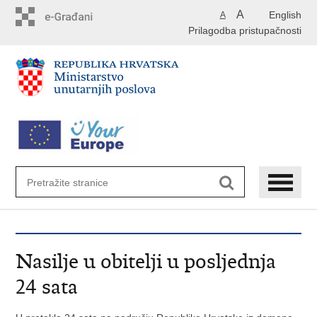
Preskoči
A
English
A
na
Prilagodba pristupačnosti
glavni
sadržaj
Nasilje u obitelji u posljednja
24 sata