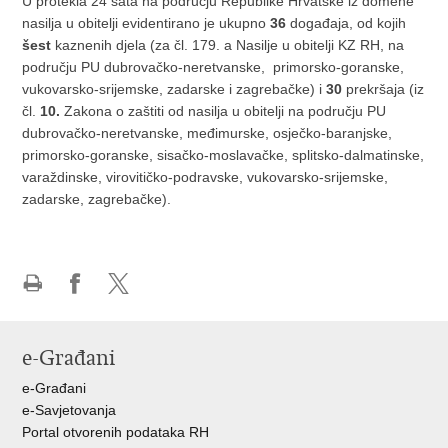
U protekla 24 sata na području Republike Hrvatske iz domene
nasilja u obitelji evidentirano je ukupno
36
događaja, od kojih
šest
kaznenih djela (za čl. 179. a Nasilje u obitelji KZ RH, na
području PU dubrovačko-neretvanske, primorsko-goranske,
vukovarsko-srijemske, zadarske i zagrebačke) i
30
prekršaja (iz
čl.
10.
Zakona o zaštiti od nasilja u obitelji na području PU
dubrovačko-neretvanske, međimurske, osječko-baranjske,
primorsko-goranske, sisačko-moslavačke, splitsko-dalmatinske,
varaždinske, virovitičko-podravske, vukovarsko-srijemske,
zadarske, zagrebačke).
Ispiši
Podijeli
Podijeli
stranicu
na
na
Facebooku
X-
e-Građani
u
e-Građani
e-Savjetovanja
Portal otvorenih podataka RH