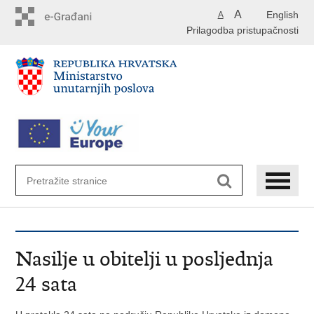
Preskoči
A
English
A
na
Prilagodba pristupačnosti
glavni
sadržaj
Nasilje u obitelji u posljednja
24 sata