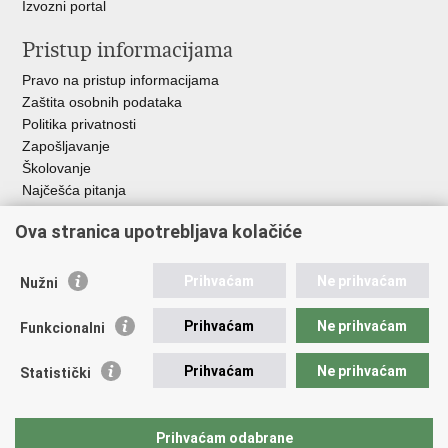
Izvozni portal
Pristup informacijama
Pravo na pristup informacijama
Zaštita osobnih podataka
Politika privatnosti
Zapošljavanje
Školovanje
Najčešća pitanja
Ova stranica upotrebljava kolačiće
Važne poveznice
Aplikacije
Prihvaćam
Ne prihvaćam
Nužni
EMN Nacionalna kontaktna točka za Republiku Hrvatsku
Policijske uprave
Prihvaćam
Ne prihvaćam
Funkcionalni
Policijska akademija
Muzej policije
Prihvaćam
Ne prihvaćam
Statistički
Zaklada policijske solidarnosti
Sindikati
Udruge
Prihvaćam odabrane
Dom zdravlja MUP-a