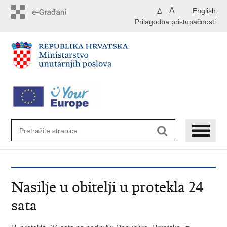
Preskoči
A
English
A
na
Prilagodba pristupačnosti
glavni
sadržaj
Nasilje u obitelji u protekla 24
sata