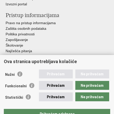
Izvozni portal
Pristup informacijama
Pravo na pristup informacijama
Zaštita osobnih podataka
Politika privatnosti
Zapošljavanje
Školovanje
Najčešća pitanja
Ova stranica upotrebljava kolačiće
Važne poveznice
Aplikacije
Prihvaćam
Ne prihvaćam
Nužni
EMN Nacionalna kontaktna točka za Republiku Hrvatsku
Policijske uprave
Prihvaćam
Ne prihvaćam
Funkcionalni
Policijska akademija
Muzej policije
Prihvaćam
Ne prihvaćam
Statistički
Zaklada policijske solidarnosti
Sindikati
Udruge