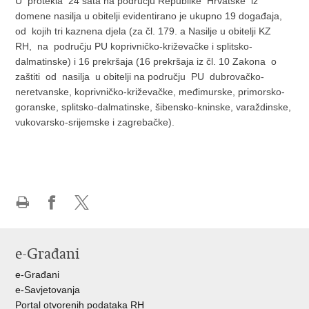
U protekla 24 sata na području Republike Hrvatske iz
domene nasilja u obitelji evidentirano je ukupno 19 događaja,
od kojih tri kaznena djela (za čl. 179. a Nasilje u obitelji KZ
RH, na području PU koprivničko-križevačke i splitsko-
dalmatinske) i 16 prekršaja (16 prekršaja iz čl. 10 Zakona o
zaštiti od nasilja u obitelji na području PU dubrovačko-
neretvanske, koprivničko-križevačke, međimurske, primorsko-
goranske, splitsko-dalmatinske, šibensko-kninske, varaždinske,
vukovarsko-srijemske i zagrebačke).
Ispiši
Podijeli
Podijeli
stranicu
na
na
Facebooku
X-
e-Građani
u
e-Građani
e-Savjetovanja
Portal otvorenih podataka RH