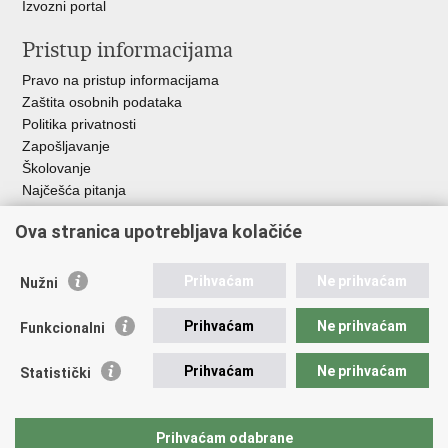
Izvozni portal
Pristup informacijama
Pravo na pristup informacijama
Zaštita osobnih podataka
Politika privatnosti
Zapošljavanje
Školovanje
Najčešća pitanja
Ova stranica upotrebljava kolačiće
Važne poveznice
Aplikacije
Prihvaćam
Ne prihvaćam
Nužni
EMN Nacionalna kontaktna točka za Republiku Hrvatsku
Policijske uprave
Prihvaćam
Ne prihvaćam
Funkcionalni
Policijska akademija
Muzej policije
Prihvaćam
Ne prihvaćam
Statistički
Zaklada policijske solidarnosti
Sindikati
Udruge
Prihvaćam odabrane
Dom zdravlja MUP-a