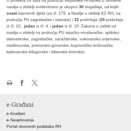
U protekla 24 sata na području Republike Hrvatske iz domene
nasilja u obitelji evidentirano je ukupno
30
događaja, od kojih
osam
kaznenih djela (za čl. 179. a Nasilje u obitelji KZ RH, na
području PU zagrebačke i istarske) i
22
prekršaja (
20
prekršaja
iz čl. 10.,
jedan
iz čl. 4. i
jedan
iz čl. 19. Zakona o zaštiti od
nasilja u obitelji na području PU sisačko-moslavačke, splitsko-
dalmatinske, zagrebačke, varaždinske, vukovarsko-srijemske,
međimurske, primorsko-goranske, koprivničko-križevačke,
bjelovarsko-bilogorske i šibensko-kninske).
Ispiši
Podijeli
Podijeli
stranicu
na
na
Facebooku
X-
e-Građani
u
e-Građani
e-Savjetovanja
Portal otvorenih podataka RH