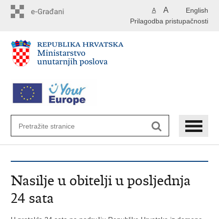
Preskoči
A
English
A
na
Prilagodba pristupačnosti
glavni
sadržaj
Nasilje u obitelji u posljednja
24 sata