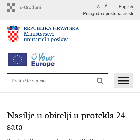
Preskoči
A
English
A
na
Prilagodba pristupačnosti
glavni
sadržaj
Nasilje u obitelji u protekla 24
sata