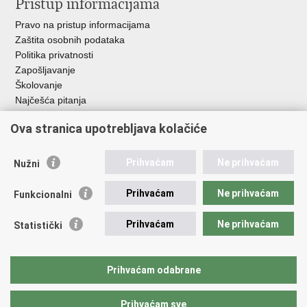
Pristup informacijama
Pravo na pristup informacijama
Zaštita osobnih podataka
Politika privatnosti
Zapošljavanje
Školovanje
Najčešća pitanja
Ova stranica upotrebljava kolačiće
Važne poveznice
Aplikacije
Prihvaćam
Ne prihvaćam
Nužni
EMN Nacionalna kontaktna točka za Republiku Hrvatsku
Policijske uprave
Prihvaćam
Ne prihvaćam
Funkcionalni
Policijska akademija
Muzej policije
Prihvaćam
Ne prihvaćam
Statistički
Zaklada policijske solidarnosti
Sindikati
Udruge
Prihvaćam odabrane
Dom zdravlja MUP-a
Prihvaćam sve