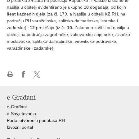
U protekla 24 sata na području Republike Hrvatske iz domene
nasilja u obitelji evidentirano je ukupno
18
događaja, od kojih
šest
kaznenih djela (za čl. 179. a Nasilje u obitelji KZ RH, na
području PU varaždinske, splitsko-dalmatinske, istarske i
zadarske) i
12
prekršaja (iz čl.
10.
Zakona o zaštiti od nasilja u
obitelji na području zagrebačke, vukovarsko-srijemske, sisačko-
moslavačke, splitsko-dalmatinske, virovitičko-podravske,
varaždinske i zadarske).
Ispiši
Podijeli
Podijeli
stranicu
na
na
Facebooku
X-
e-Građani
u
e-Građani
e-Savjetovanja
Portal otvorenih podataka RH
Izvozni portal