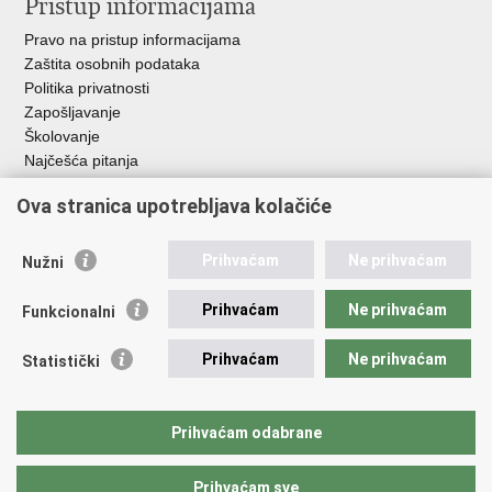
Pristup informacijama
Pravo na pristup informacijama
Zaštita osobnih podataka
Politika privatnosti
Zapošljavanje
Školovanje
Najčešća pitanja
Ova stranica upotrebljava kolačiće
Važne poveznice
Aplikacije
Prihvaćam
Ne prihvaćam
Nužni
EMN Nacionalna kontaktna točka za Republiku Hrvatsku
Policijske uprave
Prihvaćam
Ne prihvaćam
Funkcionalni
Policijska akademija
Muzej policije
Prihvaćam
Ne prihvaćam
Statistički
Zaklada policijske solidarnosti
Sindikati
Udruge
Prihvaćam odabrane
Dom zdravlja MUP-a
Prihvaćam sve