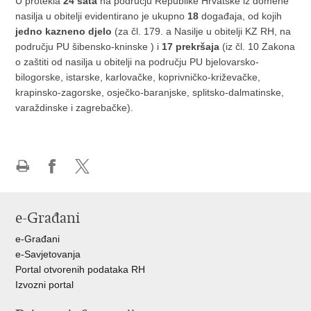
U protekla
24 sata
na području Republike Hrvatske iz domene
nasilja u obitelji evidentirano je ukupno
18
događaja, od kojih
jedno kazneno djelo
(za čl. 179. a Nasilje u obitelji KZ RH, na
području PU šibensko-kninske ) i
17 prekršaja
(iz čl. 10 Zakona
o zaštiti od nasilja u obitelji na području PU bjelovarsko-
bilogorske, istarske, karlovačke, koprivničko-križevačke,
krapinsko-zagorske, osječko-baranjske, splitsko-dalmatinske,
varaždinske i zagrebačke).
Ispiši
Podijeli
Podijeli
stranicu
na
na
Facebooku
X-
e-Građani
u
e-Građani
e-Savjetovanja
Portal otvorenih podataka RH
Izvozni portal