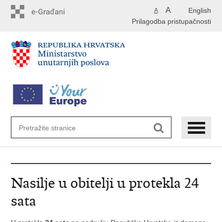
Preskoči
A
English
A
na
Prilagodba pristupačnosti
glavni
sadržaj
Nasilje u obitelji u protekla 24
sata