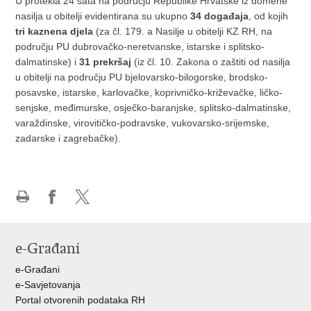
U protekla 24 sata na području Republike Hrvatske iz domene
nasilja u obitelji evidentirana su ukupno
34 događaja
, od kojih
tri kaznena djela
(za čl. 179. a Nasilje u obitelji KZ RH, na
području PU dubrovačko-neretvanske, istarske i splitsko-
dalmatinske) i
31 prekršaj
(iz čl. 10. Zakona o zaštiti od nasilja
u obitelji na području PU bjelovarsko-bilogorske, brodsko-
posavske, istarske, karlovačke, koprivničko-križevačke, ličko-
senjske, međimurske, osječko-baranjske, splitsko-dalmatinske,
varaždinske, virovitičko-podravske, vukovarsko-srijemske,
zadarske i zagrebačke).
Ispiši
Podijeli
Podijeli
stranicu
na
na
Facebooku
X-
e-Građani
u
e-Građani
e-Savjetovanja
Portal otvorenih podataka RH