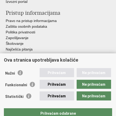
Izvozni portal
Pristup informacijama
Pravo na pristup informacijama
Zaštita osobnih podataka
Politika privatnosti
Zapošljavanje
Školovanje
Najčešća pitanja
Ova stranica upotrebljava kolačiće
Važne poveznice
Aplikacije
Prihvaćam
Ne prihvaćam
Nužni
EMN Nacionalna kontaktna točka za Republiku Hrvatsku
Policijske uprave
Prihvaćam
Ne prihvaćam
Funkcionalni
Policijska akademija
Muzej policije
Prihvaćam
Ne prihvaćam
Statistički
Zaklada policijske solidarnosti
Sindikati
Udruge
Prihvaćam odabrane
Dom zdravlja MUP-a