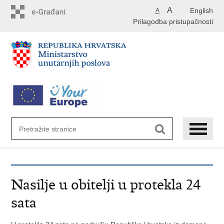
Preskoči
A
English
A
na
Prilagodba pristupačnosti
glavni
sadržaj
Nasilje u obitelji u protekla 24
sata