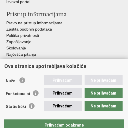
Izvozni portal
Pristup informacijama
Pravo na pristup informacijama
Zaštita osobnih podataka
Politika privatnosti
Zapošljavanje
Školovanje
Najčešća pitanja
Ova stranica upotrebljava kolačiće
Važne poveznice
Aplikacije
Prihvaćam
Ne prihvaćam
Nužni
EMN Nacionalna kontaktna točka za Republiku Hrvatsku
Policijske uprave
Prihvaćam
Ne prihvaćam
Funkcionalni
Policijska akademija
Muzej policije
Prihvaćam
Ne prihvaćam
Statistički
Zaklada policijske solidarnosti
Sindikati
Udruge
Prihvaćam odabrane
Dom zdravlja MUP-a