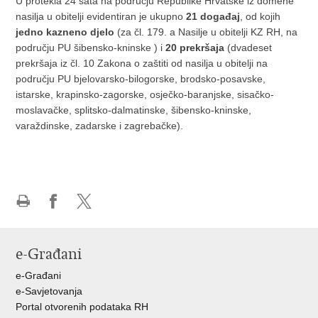
U protekla 24 sata na području Republike Hrvatske iz domene
nasilja u obitelji evidentiran je ukupno
21 događaj
, od kojih
jedno kazneno djelo
(za čl. 179. a Nasilje u obitelji KZ RH, na
području PU šibensko-kninske ) i
20 prekršaja
(dvadeset
prekršaja iz čl. 10 Zakona o zaštiti od nasilja u obitelji na
području PU bjelovarsko-bilogorske, brodsko-posavske,
istarske, krapinsko-zagorske, osječko-baranjske, sisačko-
moslavačke, splitsko-dalmatinske, šibensko-kninske,
varaždinske, zadarske i zagrebačke).
Ispiši
Podijeli
Podijeli
stranicu
na
na
Facebooku
X-
e-Građani
u
e-Građani
e-Savjetovanja
Portal otvorenih podataka RH