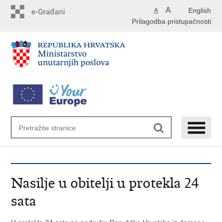
Preskoči
A
English
A
na
Prilagodba pristupačnosti
glavni
sadržaj
Nasilje u obitelji u protekla 24
sata