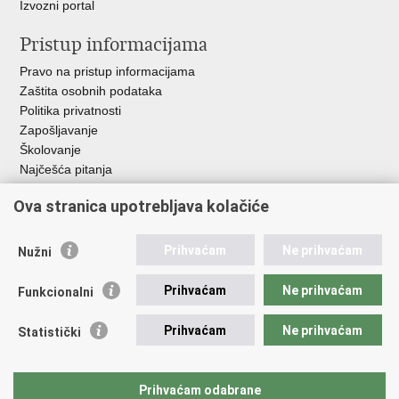
Izvozni portal
Pristup informacijama
Pravo na pristup informacijama
Zaštita osobnih podataka
Politika privatnosti
Zapošljavanje
Školovanje
Najčešća pitanja
Ova stranica upotrebljava kolačiće
Važne poveznice
Aplikacije
Prihvaćam
Ne prihvaćam
Nužni
EMN Nacionalna kontaktna točka za Republiku Hrvatsku
Policijske uprave
Prihvaćam
Ne prihvaćam
Funkcionalni
Policijska akademija
Muzej policije
Prihvaćam
Ne prihvaćam
Statistički
Zaklada policijske solidarnosti
Sindikati
Udruge
Prihvaćam odabrane
Dom zdravlja MUP-a