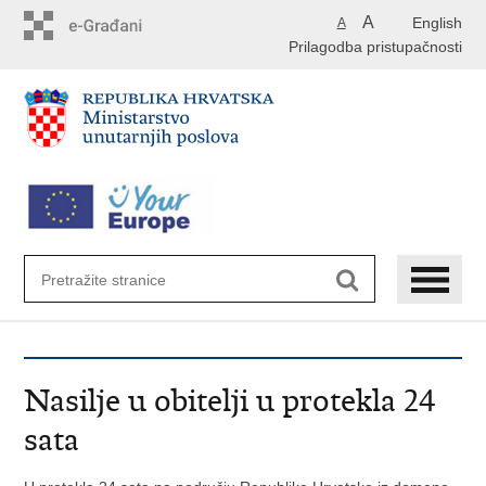
Preskoči
A
English
A
na
Prilagodba pristupačnosti
glavni
sadržaj
Nasilje u obitelji u protekla 24
sata