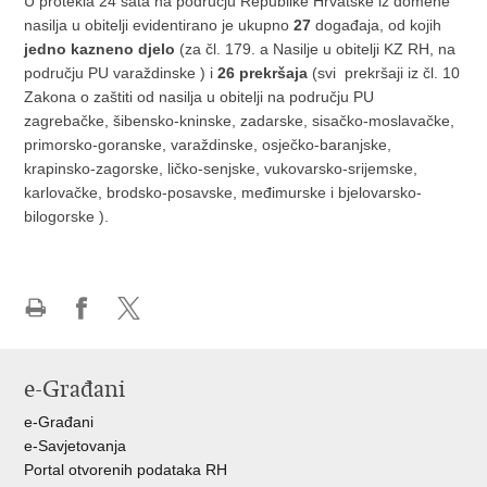
U protekla 24 sata na području Republike Hrvatske iz domene
nasilja u obitelji evidentirano je ukupno
27
događaja, od kojih
jedno kazneno djelo
(za čl. 179. a Nasilje u obitelji KZ RH, na
području PU varaždinske ) i
26 prekršaja
(svi prekršaji iz čl. 10
Zakona o zaštiti od nasilja u obitelji na području PU
zagrebačke, šibensko-kninske, zadarske, sisačko-moslavačke,
primorsko-goranske, varaždinske, osječko-baranjske,
krapinsko-zagorske, ličko-senjske, vukovarsko-srijemske,
karlovačke, brodsko-posavske, međimurske i bjelovarsko-
bilogorske ).
Ispiši
Podijeli
Podijeli
stranicu
na
na
Facebooku
X-
e-Građani
u
e-Građani
e-Savjetovanja
Portal otvorenih podataka RH