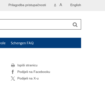
A
Prilagodba pristupačnosti
English
A
vole
Schengen FAQ
Ispiši stranicu
Podijeli na Facebooku
Podijeli na X-u