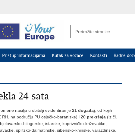
Pristup informacijama
Kutak za vozače
Kontakti
Radne doz
ekla 24 sata
mene nasilja u obitelji evidentiran je
21 događaj
, od kojih
 KZ RH, na području PU osječko-baranjske) i
20 prekršaja
(iz čl.
 bjelovarsko-bilogorske, istarske, koprivničko-križevačke,
vačke, splitsko-dalmatinske, šibensko-kninske, varaždinske,