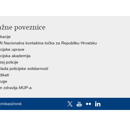
ažne poveznice
ikacije
 Nacionalna kontaktna točka za Republiku Hrvatsku
icijske uprave
icijska akademija
ej policije
lada policijske solidarnosti
dikati
ruge
 zdravlja MUP-a
pristupačnosti
.