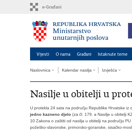
Preskoči
na
glavni
sadržaj
Vijesti
O nama
Građani
Istaknute teme
Naslovnica
Kalendar nasilja
Izvješća
Nasilje u obitelji u prot
U protekla 24 sata na području Republike Hrvatske iz do
jedno kazneno djelo
(za čl. 179. a Nasilje u obitelji
10 Zakona o zaštiti od nasilja u obitelji na području PU
požeško-slavonske, primorsko-goranske, sisačko-mosla