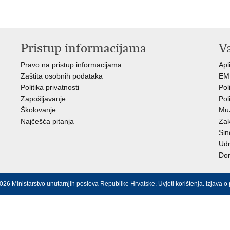
Pristup informacijama
V
Pravo na pristup informacijama
Apl
Zaštita osobnih podataka
EMN
Politika privatnosti
Pol
Zapošljavanje
Pol
Školovanje
Muz
Najčešća pitanja
Zak
Sin
Ud
Dom
026 Ministarstvo unutarnjih poslova Republike Hrvatske.
Uvjeti korištenja
.
Izjava o 