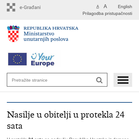
Preskoči
A
English
A
na
Prilagodba pristupačnosti
glavni
sadržaj
Nasilje u obitelji u protekla 24
sata