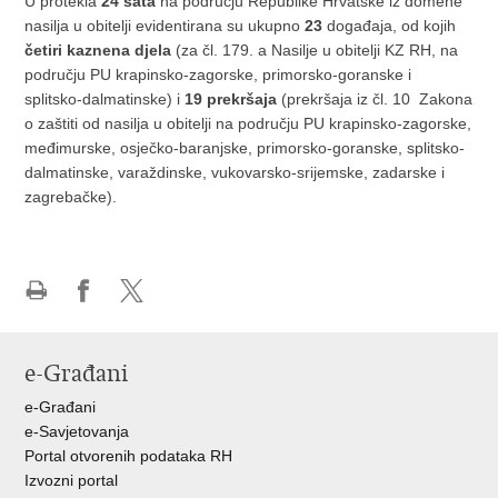
U protekla
24 sata
na području Republike Hrvatske iz domene
nasilja u obitelji evidentirana su ukupno
23
događaja, od kojih
četiri kaznena djela
(za čl. 179. a Nasilje u obitelji KZ RH, na
području PU krapinsko-zagorske, primorsko-goranske i
splitsko-dalmatinske) i
19 prekršaja
(prekršaja iz čl. 10 Zakona
o zaštiti od nasilja u obitelji na području PU krapinsko-zagorske,
međimurske, osječko-baranjske, primorsko-goranske, splitsko-
dalmatinske, varaždinske, vukovarsko-srijemske, zadarske i
zagrebačke).
Ispiši
Podijeli
Podijeli
stranicu
na
na
Facebooku
X-
e-Građani
u
e-Građani
e-Savjetovanja
Portal otvorenih podataka RH
Izvozni portal