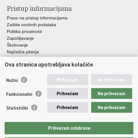
Pristup informacijama
Pravo na pristup informacijama
Zaštita osobnih podataka
Politika privatnosti
Zapošljavanje
Školovanje
Najčešća pitanja
Ova stranica upotrebljava kolačiće
Važne poveznice
Aplikacije
Prihvaćam
Ne prihvaćam
Nužni
EMN Nacionalna kontaktna točka za Republiku Hrvatsku
Policijske uprave
Prihvaćam
Ne prihvaćam
Funkcionalni
Policijska akademija
Muzej policije
Prihvaćam
Ne prihvaćam
Statistički
Zaklada policijske solidarnosti
Sindikati
Udruge
Prihvaćam odabrane
Dom zdravlja MUP-a