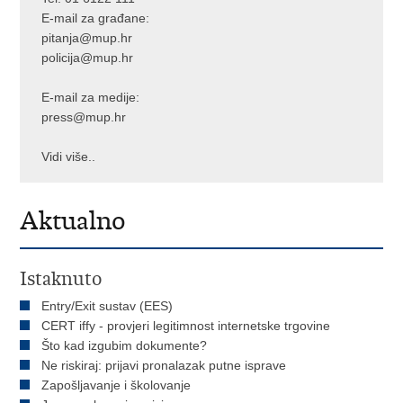
E-mail za građane:
pitanja@mup.hr
policija@mup.hr
E-mail za medije:
press@mup.hr
Vidi više..
Aktualno
Istaknuto
Entry/Exit sustav (EES)
CERT iffy - provjeri legitimnost internetske trgovine
Što kad izgubim dokumente?
Ne riskiraj: prijavi pronalazak putne isprave
Zapošljavanje i školovanje