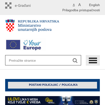
Preskoči
A
English
A
na
Prilagodba pristupačnosti
glavni
sadržaj