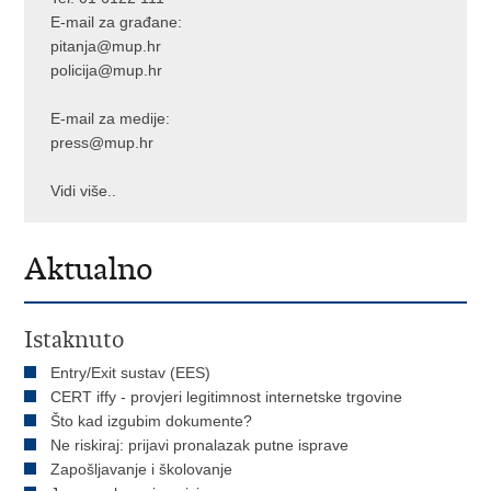
E-mail za građane:
pitanja@mup.hr
policija@mup.hr
E-mail za medije:
press@mup.hr
Vidi više..
Aktualno
Istaknuto
Entry/Exit sustav (EES)
CERT iffy - provjeri legitimnost internetske trgovine
Što kad izgubim dokumente?
Ne riskiraj: prijavi pronalazak putne isprave
Zapošljavanje i školovanje