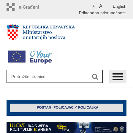
Preskoči
A
English
A
na
Prilagodba pristupačnosti
glavni
sadržaj