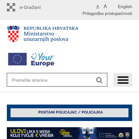
Preskoči
A
English
A
na
Prilagodba pristupačnosti
glavni
sadržaj