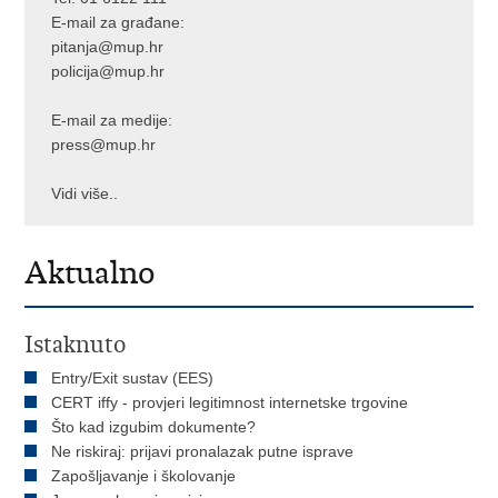
E-mail za građane:
pitanja@mup.hr
policija@mup.hr
E-mail za medije:
press@mup.hr
Vidi više..
Aktualno
Istaknuto
Entry/Exit sustav (EES)
CERT iffy - provjeri legitimnost internetske trgovine
Što kad izgubim dokumente?
Ne riskiraj: prijavi pronalazak putne isprave
Zapošljavanje i školovanje