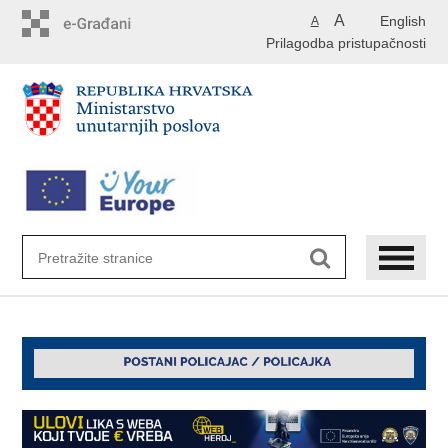
Preskoči
A
English
A
na
Prilagodba pristupačnosti
glavni
sadržaj