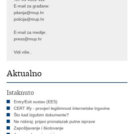
E-mail za građane:
pitanja@mup.hr
policija@mup.hr
E-mail za medije:
press@mup.hr
Vidi više..
Aktualno
Istaknuto
Entry/Exit sustav (EES)
CERT iffy - provjeri legitimnost internetske trgovine
Što kad izgubim dokumente?
Ne riskiraj: prijavi pronalazak putne isprave
Zapošljavanje i školovanje