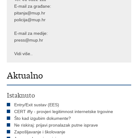
E-mail za građane:
pitanja@mup.hr
policija@mup.hr
E-mail za medije:
press@mup.hr
Vidi više..
Aktualno
Istaknuto
Entry/Exit sustav (EES)
CERT iffy - provjeri legitimnost internetske trgovine
Što kad izgubim dokumente?
Ne riskiraj: prijavi pronalazak putne isprave
Zapošljavanje i školovanje