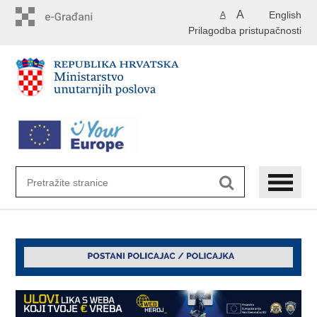
Preskoči
A
English
A
na
Prilagodba pristupačnosti
glavni
sadržaj