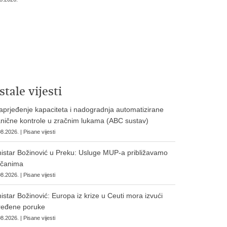
stale vijesti
prjeđenje kapaciteta i nadogradnja automatizirane
nične kontrole u zračnim lukama (ABC sustav)
8.2026. | Pisane vijesti
istar Božinović u Preku: Usluge MUP-a približavamo
očanima
8.2026. | Pisane vijesti
istar Božinović: Europa iz krize u Ceuti mora izvući
ređene poruke
8.2026. | Pisane vijesti