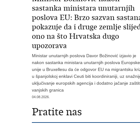
sastanka ministara unutarnjih
poslova EU: Brzo sazvan sastan
pokazuje da i druge zemlje slije
ono na što Hrvatska dugo
upozorava
Ministar unutarnjih poslova Davor Božinović izjavio je
nakon sastanka ministara unutarnjih poslova Europske
unije u Bruxellesu da će odgovor EU na migrantsku kri
u španjolskoj enklavi Ceuti biti koordiniraniji, uz snažni
uključivanje europskih agencija i dodatno jačanje zašti
vanjskih granica
04.08.2026.
Pratite nas