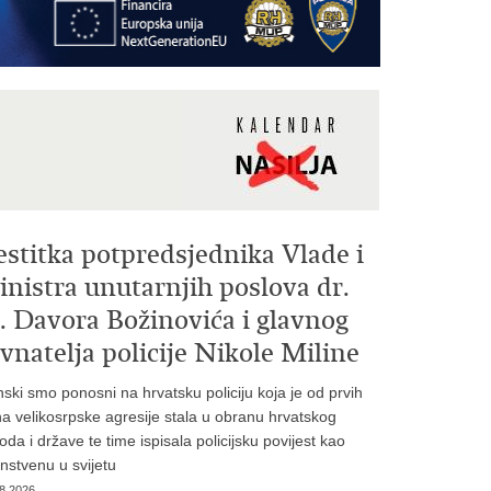
estitka potpredsjednika Vlade i
nistra unutarnjih poslova dr.
. Davora Božinovića i glavnog
vnatelja policije Nikole Miline
inski smo ponosni na hrvatsku policiju koja je od prvih
a velikosrpske agresije stala u obranu hrvatskog
oda i države te time ispisala policijsku povijest kao
instvenu u svijetu
8.2026.