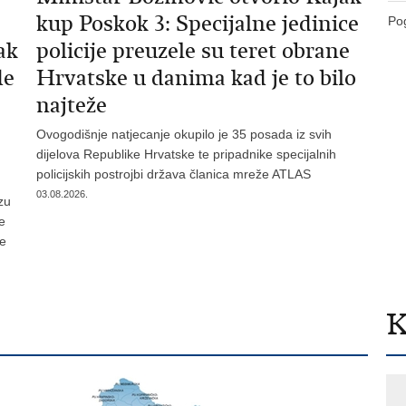
kup Poskok 3: Specijalne jedinice
Pog
ak
policije preuzele su teret obrane
de
Hrvatske u danima kad je to bilo
najteže
Ovogodišnje natjecanje okupilo je 35 posada iz svih
dijelova Republike Hrvatske te pripadnike specijalnih
policijskih postrojbi država članica mreže ATLAS
03.08.2026.
zu
je
te
K