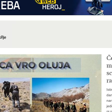
Č
mi
sc
ra
Ist
dan
nar
jed
05.0