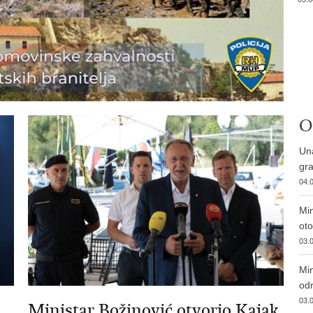
O
Una
gra
04.0
Min
ot
03.0
Min
od
03.0
Ministar Božinović otvorio Kajak