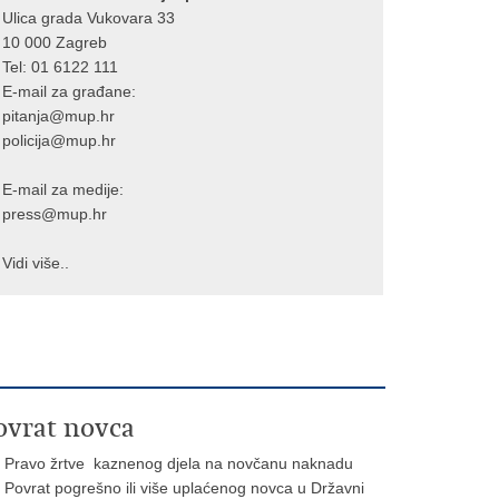
Ulica grada Vukovara 33
10 000 Zagreb
Tel:
01 6122 111
E-mail za građane:
pitanja@mup.hr
policija@mup.hr
E-mail za medije:
press@mup.hr
Vidi više..
ovrat novca
Pravo žrtve kaznenog djela na novčanu naknadu
Povrat pogrešno ili više uplaćenog novca u Državni