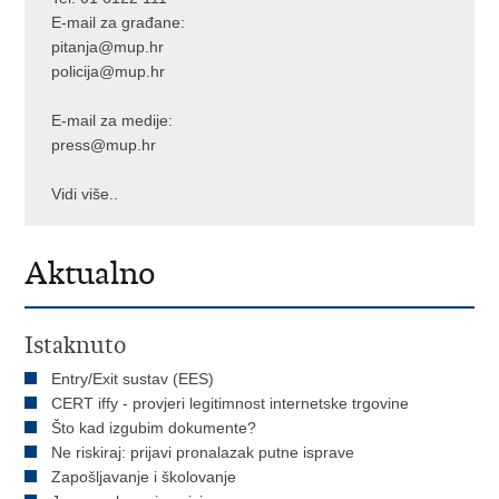
E-mail za građane:
pitanja@mup.hr
policija@mup.hr
E-mail za medije:
press@mup.hr
Vidi više..
Aktualno
Istaknuto
Entry/Exit sustav (EES)
CERT iffy - provjeri legitimnost internetske trgovine
Što kad izgubim dokumente?
Ne riskiraj: prijavi pronalazak putne isprave
Zapošljavanje i školovanje