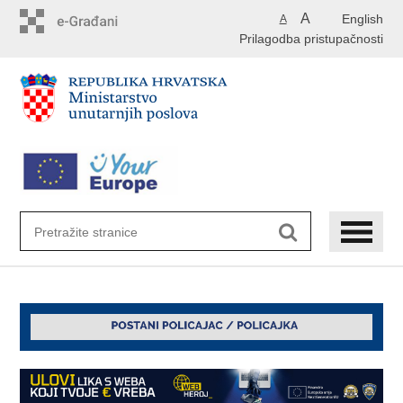
Preskoči
A
English
A
na
Prilagodba pristupačnosti
glavni
sadržaj