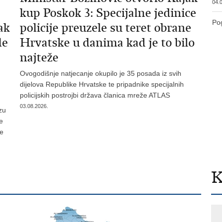
04.0
kup Poskok 3: Specijalne jedinice
Pog
ak
policije preuzele su teret obrane
de
Hrvatske u danima kad je to bilo
najteže
Ovogodišnje natjecanje okupilo je 35 posada iz svih
dijelova Republike Hrvatske te pripadnike specijalnih
policijskih postrojbi država članica mreže ATLAS
03.08.2026.
zu
je
te
K