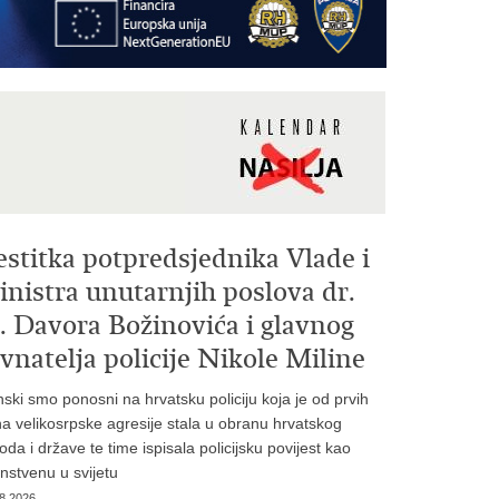
estitka potpredsjednika Vlade i
nistra unutarnjih poslova dr.
. Davora Božinovića i glavnog
vnatelja policije Nikole Miline
inski smo ponosni na hrvatsku policiju koja je od prvih
a velikosrpske agresije stala u obranu hrvatskog
oda i države te time ispisala policijsku povijest kao
instvenu u svijetu
8.2026.