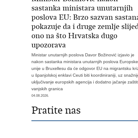
sastanka ministara unutarnjih
poslova EU: Brzo sazvan sastan
pokazuje da i druge zemlje slije
ono na što Hrvatska dugo
upozorava
Ministar unutarnjih poslova Davor Božinović izjavio je
nakon sastanka ministara unutarnjih poslova Europske
unije u Bruxellesu da će odgovor EU na migrantsku kri
u španjolskoj enklavi Ceuti biti koordiniraniji, uz snažni
uključivanje europskih agencija i dodatno jačanje zašti
vanjskih granica
04.08.2026.
Pratite nas