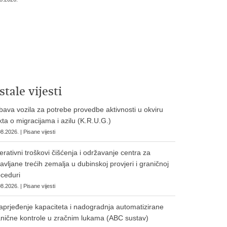
stale vijesti
ava vozila za potrebe provedbe aktivnosti u okviru
ta o migracijama i azilu (K.R.U.G.)
8.2026. | Pisane vijesti
rativni troškovi čišćenja i održavanje centra za
avljane trećih zemalja u dubinskoj provjeri i graničnoj
ceduri
8.2026. | Pisane vijesti
prjeđenje kapaciteta i nadogradnja automatizirane
nične kontrole u zračnim lukama (ABC sustav)