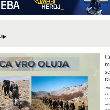
Č
mi
sc
ra
Ist
dan
nar
jed
05.0