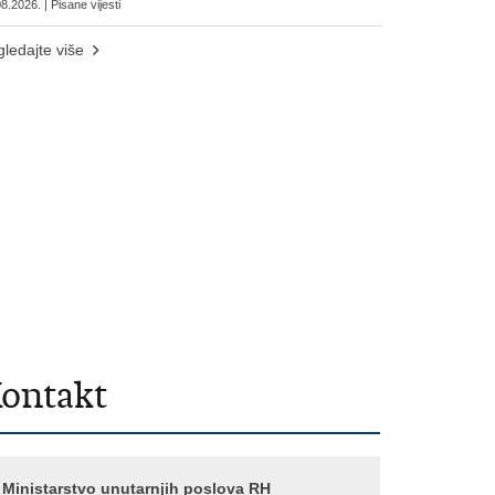
8.2026. | Pisane vijesti
ledajte više
ontakt
Ministarstvo unutarnjih poslova RH