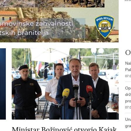
O
Nab
Pak
07.0
Ope
drž
pro
07.0
Una
gra
Ministar Božinović otvorio Kajak