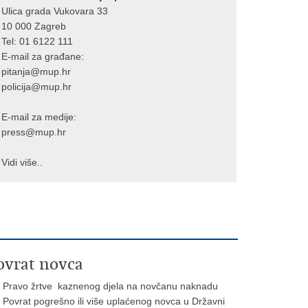
Ulica grada Vukovara 33
10 000 Zagreb
Tel:
01 6122 111
E-mail za građane:
pitanja@mup.hr
policija@mup.hr
E-mail za medije:
press@mup.hr
Vidi više..
ovrat novca
Pravo žrtve kaznenog djela na novčanu naknadu
Povrat pogrešno ili više uplaćenog novca u Državni