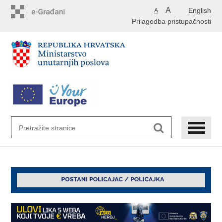
Preskoči
A
English
A
na
Prilagodba pristupačnosti
glavni
sadržaj