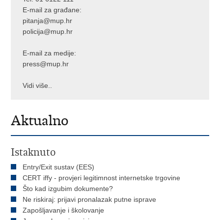
E-mail za građane:
pitanja@mup.hr
policija@mup.hr
E-mail za medije:
press@mup.hr
Vidi više..
Aktualno
Istaknuto
Entry/Exit sustav (EES)
CERT iffy - provjeri legitimnost internetske trgovine
Što kad izgubim dokumente?
Ne riskiraj: prijavi pronalazak putne isprave
Zapošljavanje i školovanje