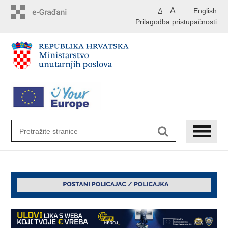
Preskoči
A
English
A
na
Prilagodba pristupačnosti
glavni
sadržaj