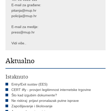
E-mail za građane:
pitanja@mup.hr
policija@mup.hr
E-mail za medije:
press@mup.hr
Vidi više..
Aktualno
Istaknuto
Entry/Exit sustav (EES)
CERT iffy - provjeri legitimnost internetske trgovine
Što kad izgubim dokumente?
Ne riskiraj: prijavi pronalazak putne isprave
Zapošljavanje i školovanje