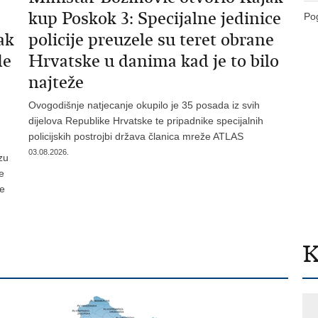
kup Poskok 3: Specijalne jedinice
Pog
ak
policije preuzele su teret obrane
de
Hrvatske u danima kad je to bilo
najteže
Ovogodišnje natjecanje okupilo je 35 posada iz svih
dijelova Republike Hrvatske te pripadnike specijalnih
policijskih postrojbi država članica mreže ATLAS
03.08.2026.
zu
je
te
K