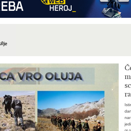
Č
mi
sc
ra
Ist
dan
nar
jed
05.0