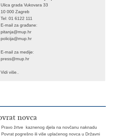
Ulica grada Vukovara 33
10 000 Zagreb
Tel:
01 6122 111
E-mail za građane:
pitanja@mup.hr
policija@mup.hr
E-mail za medije:
press@mup.hr
Vidi više..
ovrat novca
Pravo žrtve kaznenog djela na novčanu naknadu
Povrat pogrešno ili više uplaćenog novca u Državni