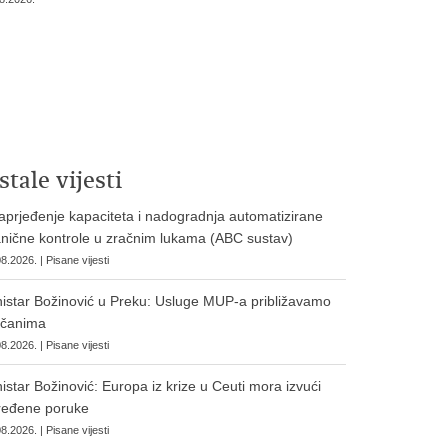
stale vijesti
prjeđenje kapaciteta i nadogradnja automatizirane
nične kontrole u zračnim lukama (ABC sustav)
8.2026. | Pisane vijesti
istar Božinović u Preku: Usluge MUP-a približavamo
očanima
8.2026. | Pisane vijesti
istar Božinović: Europa iz krize u Ceuti mora izvući
ređene poruke
8.2026. | Pisane vijesti