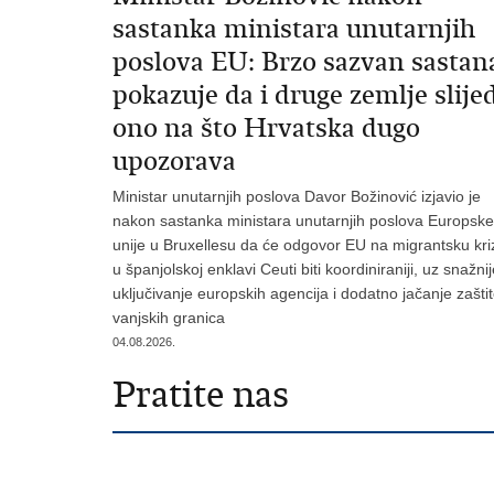
sastanka ministara unutarnjih
poslova EU: Brzo sazvan sastan
pokazuje da i druge zemlje slije
ono na što Hrvatska dugo
upozorava
Ministar unutarnjih poslova Davor Božinović izjavio je
nakon sastanka ministara unutarnjih poslova Europske
unije u Bruxellesu da će odgovor EU na migrantsku kri
u španjolskoj enklavi Ceuti biti koordiniraniji, uz snažni
uključivanje europskih agencija i dodatno jačanje zašti
vanjskih granica
04.08.2026.
Pratite nas