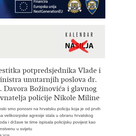
estitka potpredsjednika Vlade i
nistra unutarnjih poslova dr.
. Davora Božinovića i glavnog
vnatelja policije Nikole Miline
inski smo ponosni na hrvatsku policiju koja je od prvih
a velikosrpske agresije stala u obranu hrvatskog
oda i države te time ispisala policijsku povijest kao
instvenu u svijetu
8.2026.