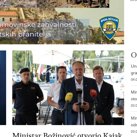
O
Una
gra
04.0
Min
ot
03.0
Min
od
03.0
Ministar Božinović otvorio Kajak