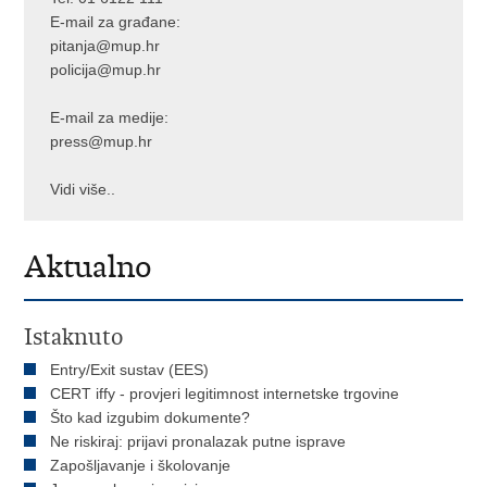
E-mail za građane:
pitanja@mup.hr
policija@mup.hr
E-mail za medije:
press@mup.hr
Vidi više..
Aktualno
Istaknuto
Entry/Exit sustav (EES)
CERT iffy - provjeri legitimnost internetske trgovine
Što kad izgubim dokumente?
Ne riskiraj: prijavi pronalazak putne isprave
Zapošljavanje i školovanje