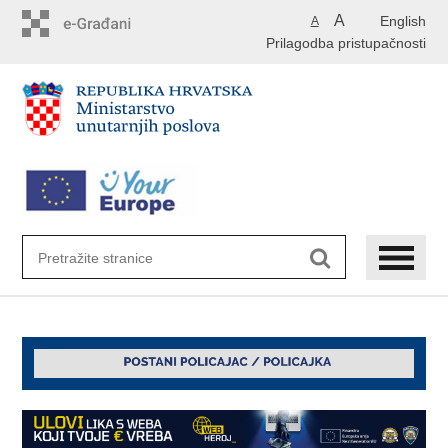
Preskoči
A
English
A
na
Prilagodba pristupačnosti
glavni
sadržaj