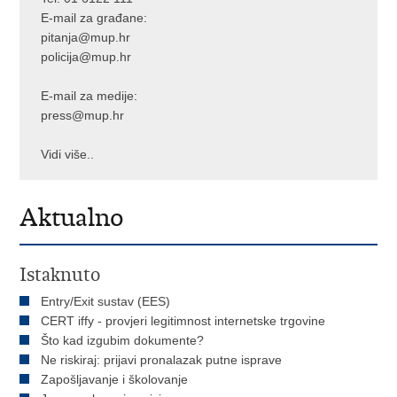
E-mail za građane:
pitanja@mup.hr
policija@mup.hr
E-mail za medije:
press@mup.hr
Vidi više..
Aktualno
Istaknuto
Entry/Exit sustav (EES)
CERT iffy - provjeri legitimnost internetske trgovine
Što kad izgubim dokumente?
Ne riskiraj: prijavi pronalazak putne isprave
Zapošljavanje i školovanje