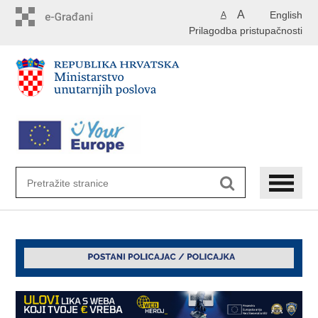
Preskoči
A
English
A
na
Prilagodba pristupačnosti
glavni
sadržaj