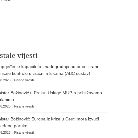
stale vijesti
prjeđenje kapaciteta i nadogradnja automatizirane
nične kontrole u zračnim lukama (ABC sustav)
8.2026. | Pisane vijesti
istar Božinović u Preku: Usluge MUP-a približavamo
očanima
8.2026. | Pisane vijesti
istar Božinović: Europa iz krize u Ceuti mora izvući
ređene poruke
8.2026. | Pisane vijesti