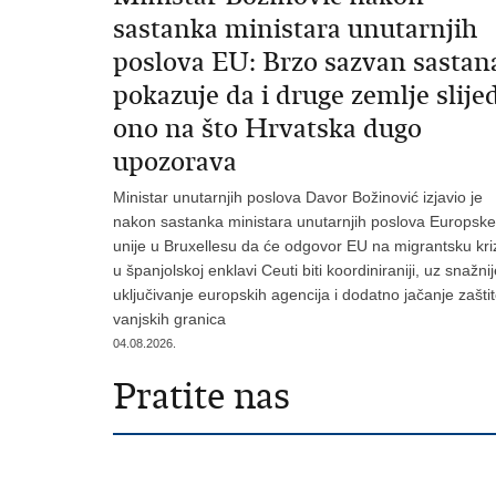
sastanka ministara unutarnjih
poslova EU: Brzo sazvan sastan
pokazuje da i druge zemlje slije
ono na što Hrvatska dugo
upozorava
Ministar unutarnjih poslova Davor Božinović izjavio je
nakon sastanka ministara unutarnjih poslova Europske
unije u Bruxellesu da će odgovor EU na migrantsku kri
u španjolskoj enklavi Ceuti biti koordiniraniji, uz snažni
uključivanje europskih agencija i dodatno jačanje zašti
vanjskih granica
04.08.2026.
Pratite nas