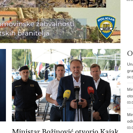
O
Una
gra
04.0
Min
ot
03.0
Min
od
03.0
Ministar Božinović otvorio Kajak