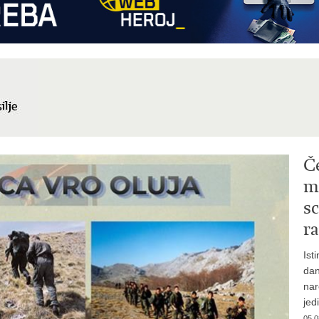
Č
mi
sc
ra
Ist
dan
nar
jed
05.0