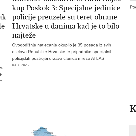
kup Poskok 3: Specijalne jedinice
Pog
ak
policije preuzele su teret obrane
de
Hrvatske u danima kad je to bilo
najteže
Ovogodišnje natjecanje okupilo je 35 posada iz svih
dijelova Republike Hrvatske te pripadnike specijalnih
policijskih postrojbi država članica mreže ATLAS
03.08.2026.
zu
je
te
K