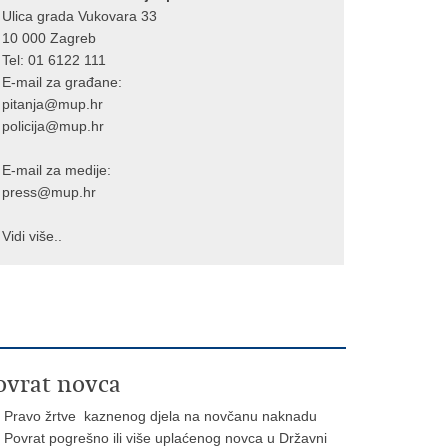
Ulica grada Vukovara 33
10 000 Zagreb
Tel:
01 6122 111
E-mail za građane:
pitanja@mup.hr
policija@mup.hr
E-mail za medije:
press@mup.hr
Vidi više..
ovrat novca
Pravo žrtve kaznenog djela na novčanu naknadu
Povrat pogrešno ili više uplaćenog novca u Državni