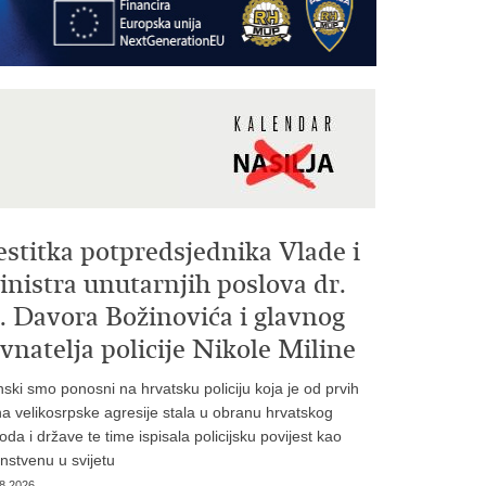
estitka potpredsjednika Vlade i
nistra unutarnjih poslova dr.
. Davora Božinovića i glavnog
vnatelja policije Nikole Miline
inski smo ponosni na hrvatsku policiju koja je od prvih
a velikosrpske agresije stala u obranu hrvatskog
oda i države te time ispisala policijsku povijest kao
instvenu u svijetu
8.2026.