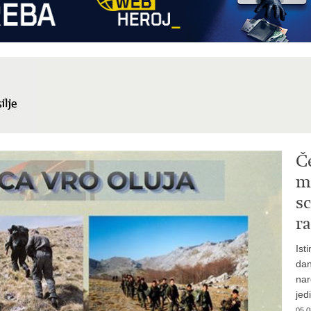
Č
mi
sc
ra
Ist
dan
nar
jed
05.0