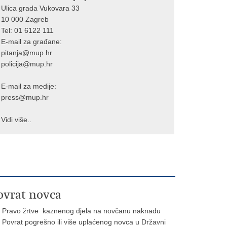
Ulica grada Vukovara 33
10 000 Zagreb
Tel:
01 6122 111
E-mail za građane:
pitanja@mup.hr
policija@mup.hr
E-mail za medije:
press@mup.hr
Vidi više..
ovrat novca
Pravo žrtve kaznenog djela na novčanu naknadu
Povrat pogrešno ili više uplaćenog novca u Državni