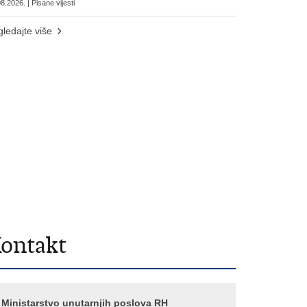
8.2026. | Pisane vijesti
ledajte više
ontakt
Ministarstvo unutarnjih poslova RH