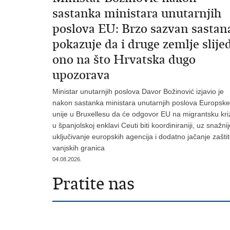
sastanka ministara unutarnjih
poslova EU: Brzo sazvan sastan
pokazuje da i druge zemlje slije
ono na što Hrvatska dugo
upozorava
Ministar unutarnjih poslova Davor Božinović izjavio je
nakon sastanka ministara unutarnjih poslova Europske
unije u Bruxellesu da će odgovor EU na migrantsku kri
u španjolskoj enklavi Ceuti biti koordiniraniji, uz snažni
uključivanje europskih agencija i dodatno jačanje zašti
vanjskih granica
04.08.2026.
Pratite nas