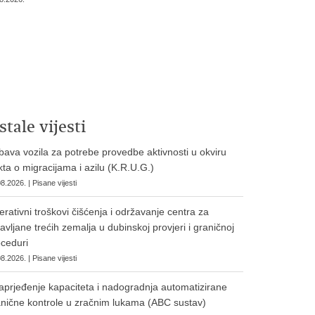
stale vijesti
ava vozila za potrebe provedbe aktivnosti u okviru
ta o migracijama i azilu (K.R.U.G.)
8.2026. | Pisane vijesti
rativni troškovi čišćenja i održavanje centra za
avljane trećih zemalja u dubinskoj provjeri i graničnoj
ceduri
8.2026. | Pisane vijesti
prjeđenje kapaciteta i nadogradnja automatizirane
nične kontrole u zračnim lukama (ABC sustav)