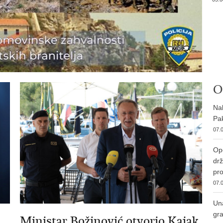
O
Nab
Pak
07.0
Ope
drž
pro
07.0
Una
gra
Ministar Božinović otvorio Kajak