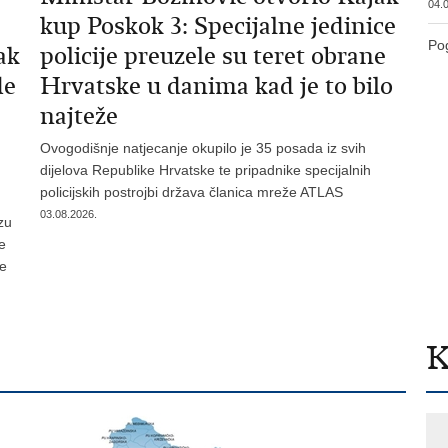
04.0
kup Poskok 3: Specijalne jedinice
Pog
ak
policije preuzele su teret obrane
de
Hrvatske u danima kad je to bilo
najteže
Ovogodišnje natjecanje okupilo je 35 posada iz svih
dijelova Republike Hrvatske te pripadnike specijalnih
policijskih postrojbi država članica mreže ATLAS
03.08.2026.
zu
je
te
K