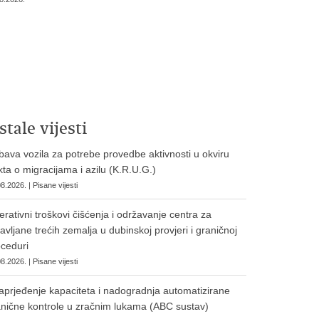
stale vijesti
ava vozila za potrebe provedbe aktivnosti u okviru
ta o migracijama i azilu (K.R.U.G.)
8.2026. | Pisane vijesti
rativni troškovi čišćenja i održavanje centra za
avljane trećih zemalja u dubinskoj provjeri i graničnoj
ceduri
8.2026. | Pisane vijesti
prjeđenje kapaciteta i nadogradnja automatizirane
nične kontrole u zračnim lukama (ABC sustav)