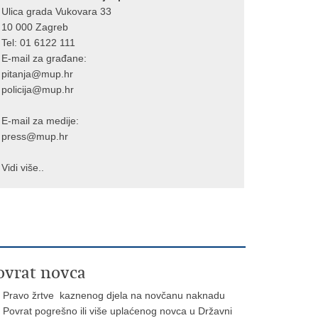
Ulica grada Vukovara 33
10 000 Zagreb
Tel:
01 6122 111
E-mail za građane:
pitanja@mup.hr
policija@mup.hr
E-mail za medije:
press@mup.hr
Vidi više..
ovrat novca
Pravo žrtve kaznenog djela na novčanu naknadu
Povrat pogrešno ili više uplaćenog novca u Državni