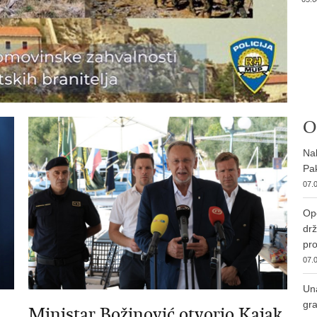
O
Nab
Pak
07.0
Ope
drž
pro
07.0
Una
gra
Ministar Božinović otvorio Kajak