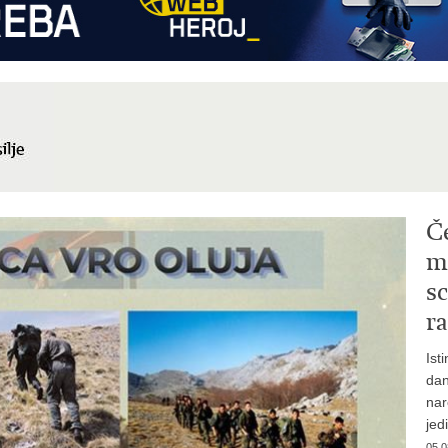
Č
mi
sc
ra
Ist
dan
nar
jed
05.0