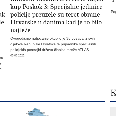
04.0
kup Poskok 3: Specijalne jedinice
Pog
ak
policije preuzele su teret obrane
de
Hrvatske u danima kad je to bilo
najteže
Ovogodišnje natjecanje okupilo je 35 posada iz svih
dijelova Republike Hrvatske te pripadnike specijalnih
policijskih postrojbi država članica mreže ATLAS
03.08.2026.
zu
je
te
K