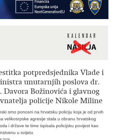
estitka potpredsjednika Vlade i
nistra unutarnjih poslova dr.
. Davora Božinovića i glavnog
vnatelja policije Nikole Miline
inski smo ponosni na hrvatsku policiju koja je od prvih
a velikosrpske agresije stala u obranu hrvatskog
oda i države te time ispisala policijsku povijest kao
instvenu u svijetu
8.2026.