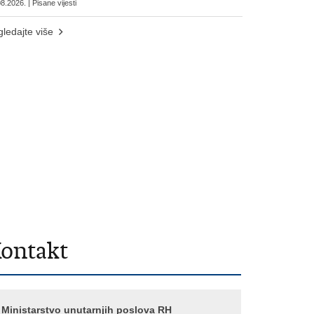
8.2026. | Pisane vijesti
ledajte više
ontakt
Ministarstvo unutarnjih poslova RH