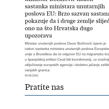
sastanka ministara unutarnjih
poslova EU: Brzo sazvan sastan
pokazuje da i druge zemlje slije
ono na što Hrvatska dugo
upozorava
Ministar unutarnjih poslova Davor Božinović izjavio je
nakon sastanka ministara unutarnjih poslova Europske
unije u Bruxellesu da će odgovor EU na migrantsku kri
u španjolskoj enklavi Ceuti biti koordiniraniji, uz snažni
uključivanje europskih agencija i dodatno jačanje zašti
vanjskih granica
04.08.2026.
Pratite nas