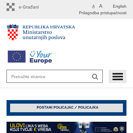
Preskoči
A
English
A
na
Prilagodba pristupačnosti
glavni
sadržaj