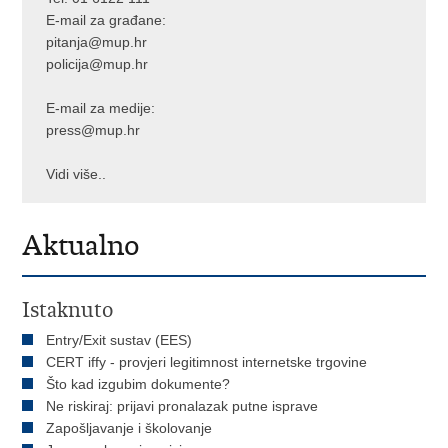
E-mail za građane:
pitanja@mup.hr
policija@mup.hr
E-mail za medije:
press@mup.hr
Vidi više..
Aktualno
Istaknuto
Entry/Exit sustav (EES)
CERT iffy - provjeri legitimnost internetske trgovine
Što kad izgubim dokumente?
Ne riskiraj: prijavi pronalazak putne isprave
Zapošljavanje i školovanje