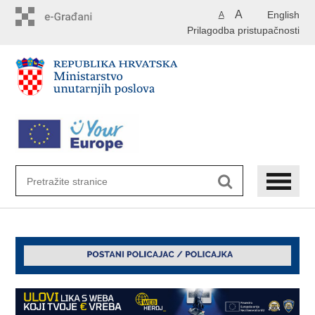
Preskoči
A
English
A
na
Prilagodba pristupačnosti
glavni
sadržaj