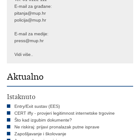
E-mail za građane:
pitanja@mup.hr
policija@mup.hr
E-mail za medije:
press@mup.hr
Vidi više..
Aktualno
Istaknuto
Entry/Exit sustav (EES)
CERT iffy - provjeri legitimnost internetske trgovine
Što kad izgubim dokumente?
Ne riskiraj: prijavi pronalazak putne isprave
Zapošljavanje i školovanje