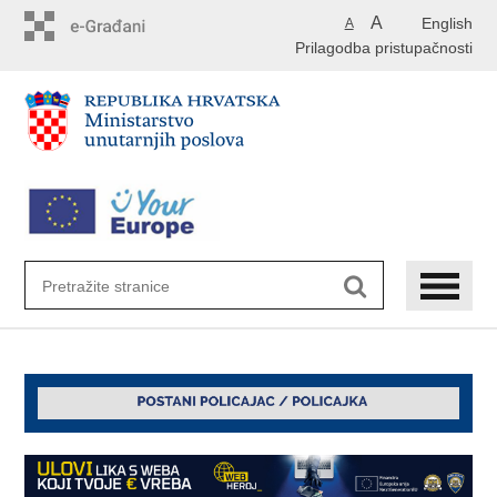
Preskoči
A
English
A
na
Prilagodba pristupačnosti
glavni
sadržaj