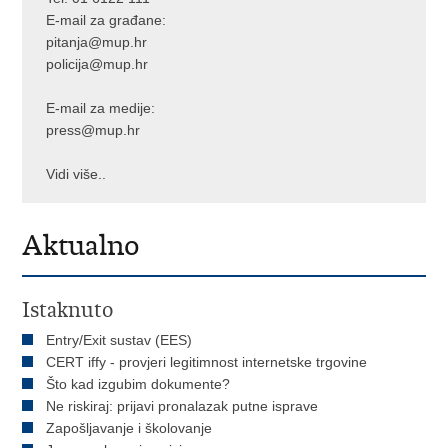
E-mail za građane:
pitanja@mup.hr
policija@mup.hr
E-mail za medije:
press@mup.hr
Vidi više..
Aktualno
Istaknuto
Entry/Exit sustav (EES)
CERT iffy - provjeri legitimnost internetske trgovine
Što kad izgubim dokumente?
Ne riskiraj: prijavi pronalazak putne isprave
Zapošljavanje i školovanje