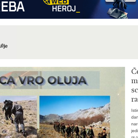
Č
mi
sc
ra
Ist
dan
nar
jed
05.0