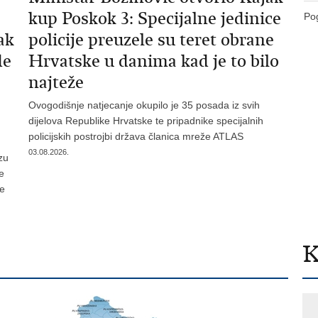
kup Poskok 3: Specijalne jedinice
Pog
ak
policije preuzele su teret obrane
de
Hrvatske u danima kad je to bilo
najteže
Ovogodišnje natjecanje okupilo je 35 posada iz svih
dijelova Republike Hrvatske te pripadnike specijalnih
policijskih postrojbi država članica mreže ATLAS
03.08.2026.
zu
je
te
K