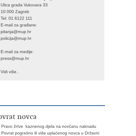
Ulica grada Vukovara 33
10 000 Zagreb
Tel:
01 6122 111
E-mail za građane:
pitanja@mup.hr
policija@mup.hr
E-mail za medije:
press@mup.hr
Vidi više..
ovrat novca
Pravo žrtve kaznenog djela na novčanu naknadu
Povrat pogrešno ili više uplaćenog novca u Državni