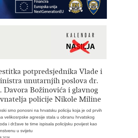
estitka potpredsjednika Vlade i
nistra unutarnjih poslova dr.
. Davora Božinovića i glavnog
vnatelja policije Nikole Miline
inski smo ponosni na hrvatsku policiju koja je od prvih
a velikosrpske agresije stala u obranu hrvatskog
oda i države te time ispisala policijsku povijest kao
instvenu u svijetu
8.2026.