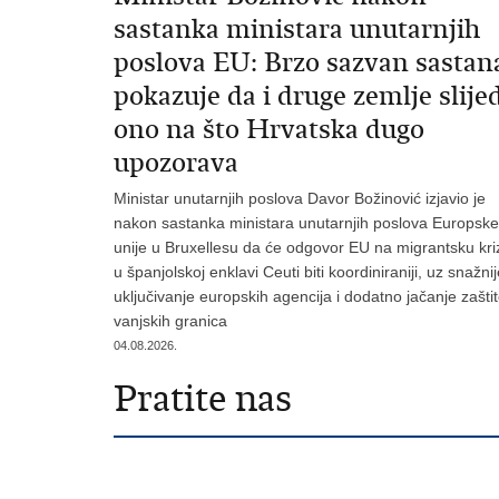
sastanka ministara unutarnjih
poslova EU: Brzo sazvan sastan
pokazuje da i druge zemlje slije
ono na što Hrvatska dugo
upozorava
Ministar unutarnjih poslova Davor Božinović izjavio je
nakon sastanka ministara unutarnjih poslova Europske
unije u Bruxellesu da će odgovor EU na migrantsku kri
u španjolskoj enklavi Ceuti biti koordiniraniji, uz snažni
uključivanje europskih agencija i dodatno jačanje zašti
vanjskih granica
04.08.2026.
Pratite nas