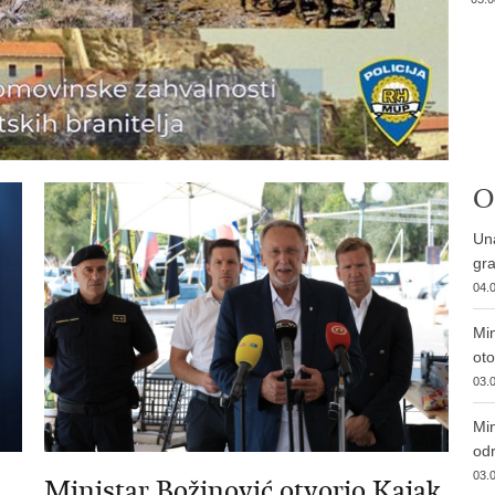
O
Una
gra
04.0
Min
ot
03.0
Min
od
03.0
Ministar Božinović otvorio Kajak