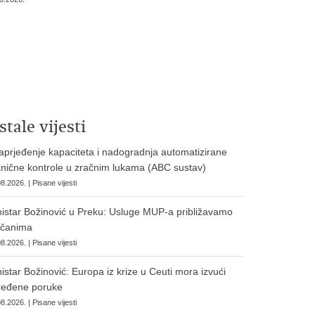
stale vijesti
prjeđenje kapaciteta i nadogradnja automatizirane
nične kontrole u zračnim lukama (ABC sustav)
8.2026. | Pisane vijesti
istar Božinović u Preku: Usluge MUP-a približavamo
očanima
8.2026. | Pisane vijesti
istar Božinović: Europa iz krize u Ceuti mora izvući
ređene poruke
8.2026. | Pisane vijesti