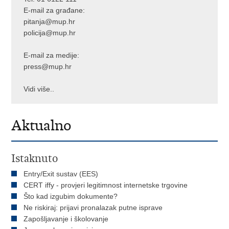
E-mail za građane:
pitanja@mup.hr
policija@mup.hr
E-mail za medije:
press@mup.hr
Vidi više..
Aktualno
Istaknuto
Entry/Exit sustav (EES)
CERT iffy - provjeri legitimnost internetske trgovine
Što kad izgubim dokumente?
Ne riskiraj: prijavi pronalazak putne isprave
Zapošljavanje i školovanje