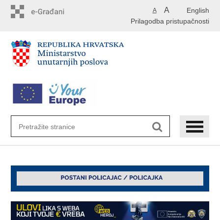
Preskoči
A
English
A
na
Prilagodba pristupačnosti
glavni
sadržaj