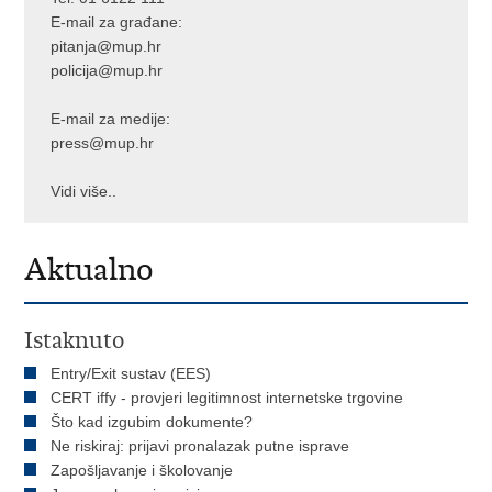
E-mail za građane:
pitanja@mup.hr
policija@mup.hr
E-mail za medije:
press@mup.hr
Vidi više..
Aktualno
Istaknuto
Entry/Exit sustav (EES)
CERT iffy - provjeri legitimnost internetske trgovine
Što kad izgubim dokumente?
Ne riskiraj: prijavi pronalazak putne isprave
Zapošljavanje i školovanje