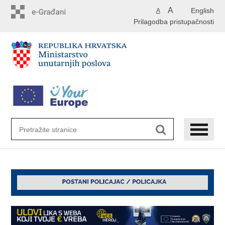
Preskoči
A
English
A
na
Prilagodba pristupačnosti
glavni
sadržaj