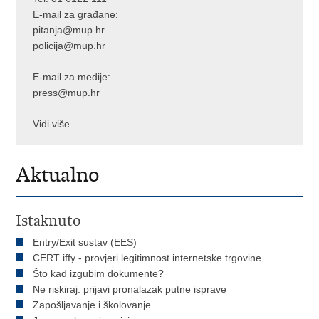
E-mail za građane:
pitanja@mup.hr
policija@mup.hr
E-mail za medije:
press@mup.hr
Vidi više..
Aktualno
Istaknuto
Entry/Exit sustav (EES)
CERT iffy - provjeri legitimnost internetske trgovine
Što kad izgubim dokumente?
Ne riskiraj: prijavi pronalazak putne isprave
Zapošljavanje i školovanje