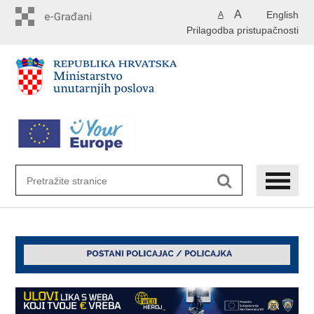
Preskoči
A
English
A
na
Prilagodba pristupačnosti
glavni
sadržaj