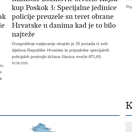
kup Poskok 3: Specijalne jedinice
Pog
ak
policije preuzele su teret obrane
de
Hrvatske u danima kad je to bilo
najteže
Ovogodišnje natjecanje okupilo je 35 posada iz svih
dijelova Republike Hrvatske te pripadnike specijalnih
policijskih postrojbi država članica mreže ATLAS
03.08.2026.
zu
je
te
K