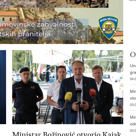
O
Una
gra
04.0
Min
ot
03.0
Min
od
03.0
Ministar Božinović otvorio Kajak