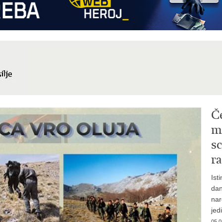
Č
mi
sc
ra
Ist
dan
nar
jed
05.0