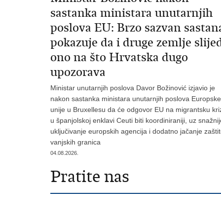
sastanka ministara unutarnjih
poslova EU: Brzo sazvan sastan
pokazuje da i druge zemlje slije
ono na što Hrvatska dugo
upozorava
Ministar unutarnjih poslova Davor Božinović izjavio je
nakon sastanka ministara unutarnjih poslova Europske
unije u Bruxellesu da će odgovor EU na migrantsku kri
u španjolskoj enklavi Ceuti biti koordiniraniji, uz snažni
uključivanje europskih agencija i dodatno jačanje zašti
vanjskih granica
04.08.2026.
Pratite nas