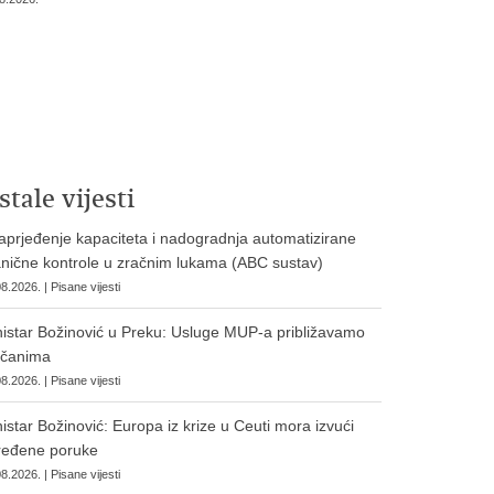
stale vijesti
prjeđenje kapaciteta i nadogradnja automatizirane
nične kontrole u zračnim lukama (ABC sustav)
8.2026. | Pisane vijesti
istar Božinović u Preku: Usluge MUP-a približavamo
očanima
8.2026. | Pisane vijesti
istar Božinović: Europa iz krize u Ceuti mora izvući
ređene poruke
8.2026. | Pisane vijesti