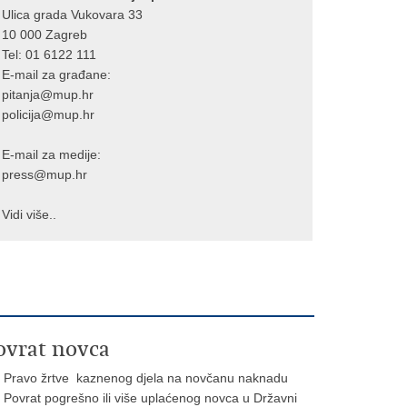
Ulica grada Vukovara 33
10 000 Zagreb
Tel:
01 6122 111
E-mail za građane:
pitanja@mup.hr
policija@mup.hr
E-mail za medije:
press@mup.hr
Vidi više..
ovrat novca
Pravo žrtve kaznenog djela na novčanu naknadu
Povrat pogrešno ili više uplaćenog novca u Državni