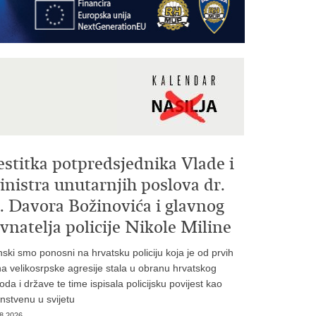
estitka potpredsjednika Vlade i
nistra unutarnjih poslova dr.
. Davora Božinovića i glavnog
vnatelja policije Nikole Miline
inski smo ponosni na hrvatsku policiju koja je od prvih
a velikosrpske agresije stala u obranu hrvatskog
oda i države te time ispisala policijsku povijest kao
instvenu u svijetu
8.2026.