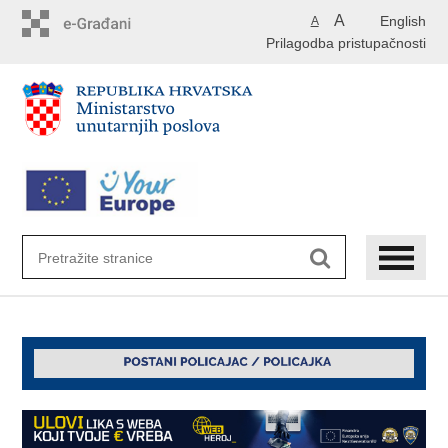
Preskoči
A
English
A
na
Prilagodba pristupačnosti
glavni
sadržaj