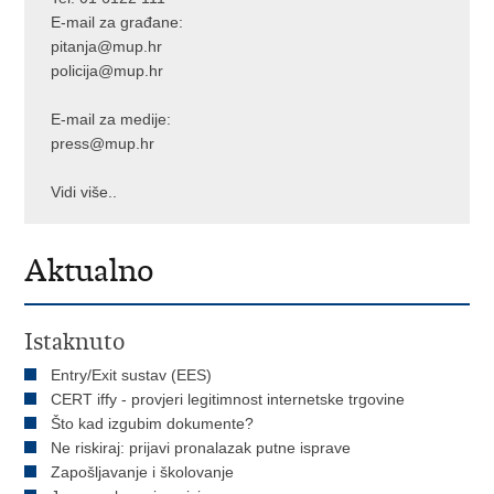
E-mail za građane:
pitanja@mup.hr
policija@mup.hr
E-mail za medije:
press@mup.hr
Vidi više..
Aktualno
Istaknuto
Entry/Exit sustav (EES)
CERT iffy - provjeri legitimnost internetske trgovine
Što kad izgubim dokumente?
Ne riskiraj: prijavi pronalazak putne isprave
Zapošljavanje i školovanje