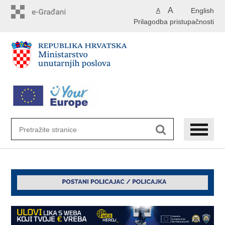
Preskoči
A
English
A
na
Prilagodba pristupačnosti
glavni
sadržaj