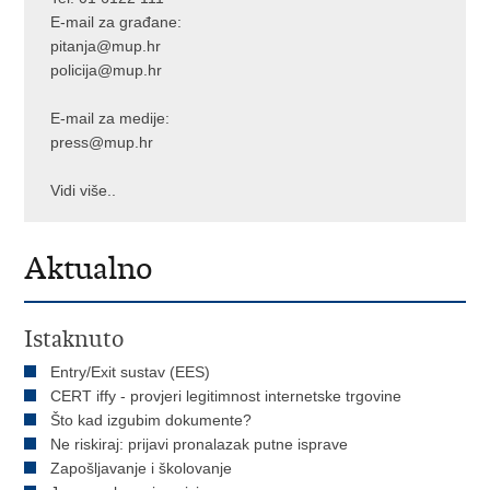
E-mail za građane:
pitanja@mup.hr
policija@mup.hr
E-mail za medije:
press@mup.hr
Vidi više..
Aktualno
Istaknuto
Entry/Exit sustav (EES)
CERT iffy - provjeri legitimnost internetske trgovine
Što kad izgubim dokumente?
Ne riskiraj: prijavi pronalazak putne isprave
Zapošljavanje i školovanje