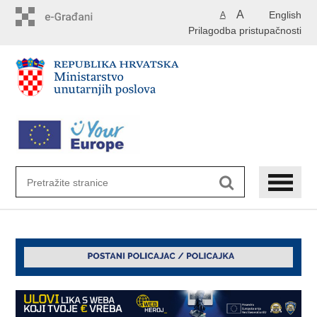
Preskoči
A
English
A
na
Prilagodba pristupačnosti
glavni
sadržaj