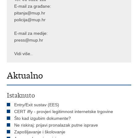
E-mail za građane:
pitanja@mup.hr
policija@mup.hr
E-mail za medije:
press@mup.hr
Vidi više..
Aktualno
Istaknuto
Entry/Exit sustav (EES)
CERT iffy - provjeri legitimnost internetske trgovine
Što kad izgubim dokumente?
Ne riskiraj: prijavi pronalazak putne isprave
Zapošljavanje i školovanje