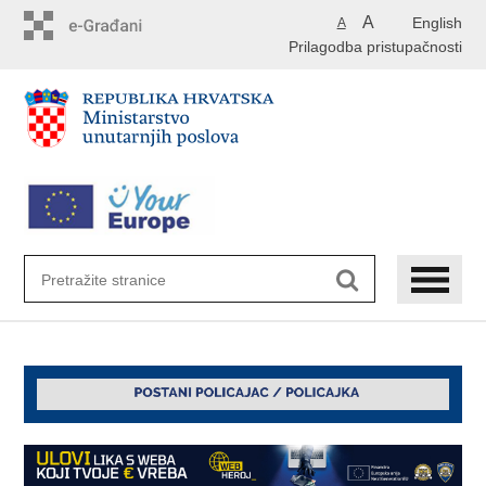
Preskoči
A
English
A
na
Prilagodba pristupačnosti
glavni
sadržaj