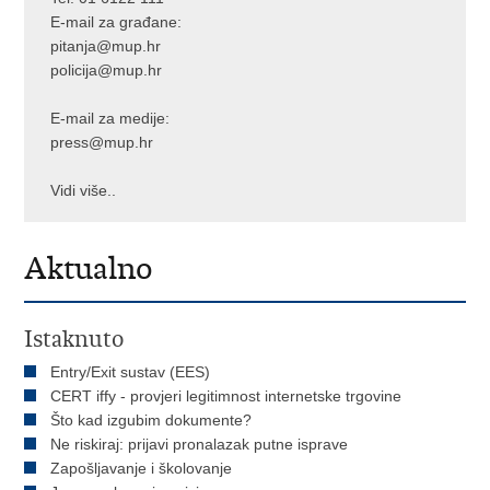
E-mail za građane:
pitanja@mup.hr
policija@mup.hr
E-mail za medije:
press@mup.hr
Vidi više..
Aktualno
Istaknuto
Entry/Exit sustav (EES)
CERT iffy - provjeri legitimnost internetske trgovine
Što kad izgubim dokumente?
Ne riskiraj: prijavi pronalazak putne isprave
Zapošljavanje i školovanje