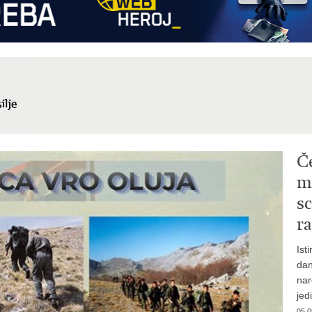
Č
mi
sc
ra
Ist
dan
nar
jed
05.0