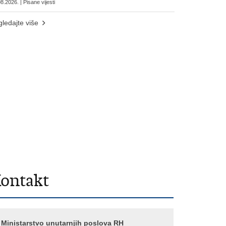
8.2026. | Pisane vijesti
ledajte više
ontakt
Ministarstvo unutarnjih poslova RH