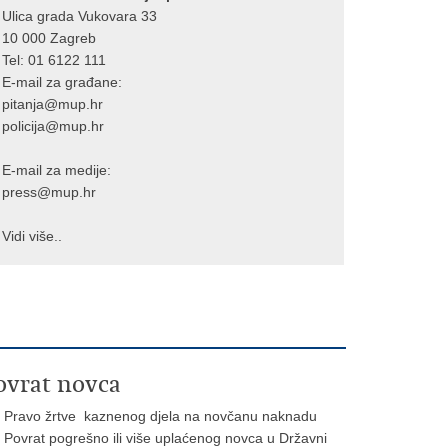
Ulica grada Vukovara 33
10 000 Zagreb
Tel:
01 6122 111
E-mail za građane:
pitanja@mup.hr
policija@mup.hr
E-mail za medije:
press@mup.hr
Vidi više..
ovrat novca
Pravo žrtve kaznenog djela na novčanu naknadu
Povrat pogrešno ili više uplaćenog novca u Državni