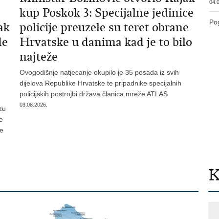
04.0
kup Poskok 3: Specijalne jedinice
Pog
ak
policije preuzele su teret obrane
de
Hrvatske u danima kad je to bilo
najteže
Ovogodišnje natjecanje okupilo je 35 posada iz svih
dijelova Republike Hrvatske te pripadnike specijalnih
policijskih postrojbi država članica mreže ATLAS
03.08.2026.
zu
je
te
K