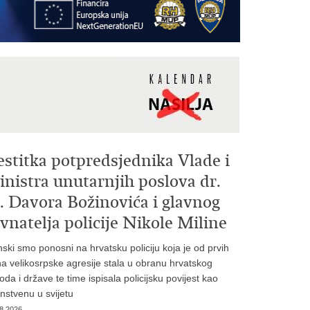
estitka potpredsjednika Vlade i
nistra unutarnjih poslova dr.
. Davora Božinovića i glavnog
vnatelja policije Nikole Miline
inski smo ponosni na hrvatsku policiju koja je od prvih
a velikosrpske agresije stala u obranu hrvatskog
oda i države te time ispisala policijsku povijest kao
instvenu u svijetu
8.2026.