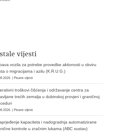
stale vijesti
ava vozila za potrebe provedbe aktivnosti u okviru
ta o migracijama i azilu (K.R.U.G.)
8.2026. | Pisane vijesti
rativni troškovi čišćenja i održavanje centra za
avljane trećih zemalja u dubinskoj provjeri i graničnoj
ceduri
8.2026. | Pisane vijesti
prjeđenje kapaciteta i nadogradnja automatizirane
nične kontrole u zračnim lukama (ABC sustav)