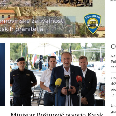
O
Nab
Pak
07.0
Ope
drž
pro
07.0
Una
gra
Ministar Božinović otvorio Kajak