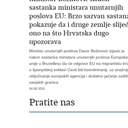
sastanka ministara unutarnjih
poslova EU: Brzo sazvan sastan
pokazuje da i druge zemlje slije
ono na što Hrvatska dugo
upozorava
Ministar unutarnjih poslova Davor Božinović izjavio je
nakon sastanka ministara unutarnjih poslova Europske
unije u Bruxellesu da će odgovor EU na migrantsku kri
u španjolskoj enklavi Ceuti biti koordiniraniji, uz snažni
uključivanje europskih agencija i dodatno jačanje zašti
vanjskih granica
04.08.2026.
Pratite nas