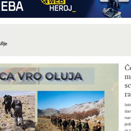
Č
mi
sc
ra
Ist
dan
nar
jed
05.0