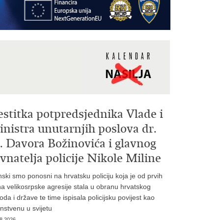
estitka potpredsjednika Vlade i
nistra unutarnjih poslova dr.
. Davora Božinovića i glavnog
vnatelja policije Nikole Miline
inski smo ponosni na hrvatsku policiju koja je od prvih
a velikosrpske agresije stala u obranu hrvatskog
oda i države te time ispisala policijsku povijest kao
instvenu u svijetu
8.2026.