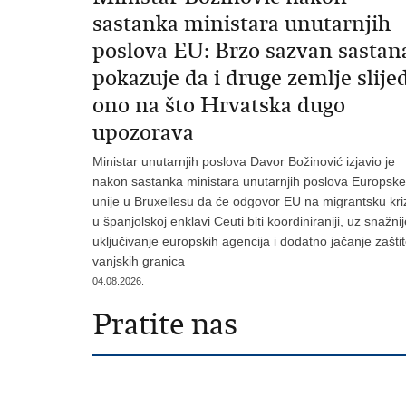
sastanka ministara unutarnjih
poslova EU: Brzo sazvan sastan
pokazuje da i druge zemlje slije
ono na što Hrvatska dugo
upozorava
Ministar unutarnjih poslova Davor Božinović izjavio je
nakon sastanka ministara unutarnjih poslova Europske
unije u Bruxellesu da će odgovor EU na migrantsku kri
u španjolskoj enklavi Ceuti biti koordiniraniji, uz snažni
uključivanje europskih agencija i dodatno jačanje zašti
vanjskih granica
04.08.2026.
Pratite nas