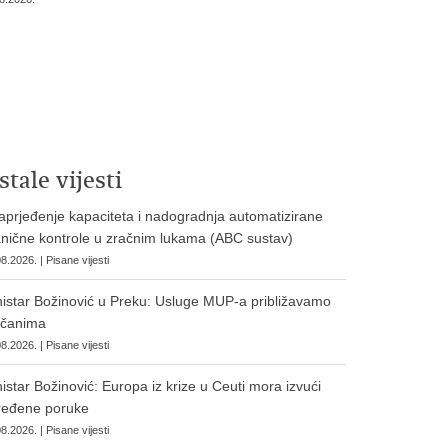
stale vijesti
prjeđenje kapaciteta i nadogradnja automatizirane
nične kontrole u zračnim lukama (ABC sustav)
8.2026. | Pisane vijesti
istar Božinović u Preku: Usluge MUP-a približavamo
očanima
8.2026. | Pisane vijesti
istar Božinović: Europa iz krize u Ceuti mora izvući
ređene poruke
8.2026. | Pisane vijesti