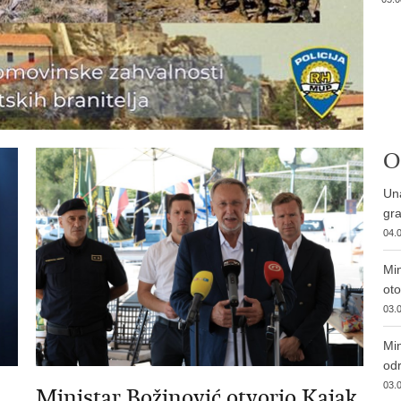
O
Una
gra
04.0
Min
ot
03.0
Min
od
03.0
Ministar Božinović otvorio Kajak