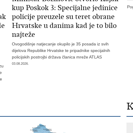
kup Poskok 3: Specijalne jedinice
Pog
ak
policije preuzele su teret obrane
de
Hrvatske u danima kad je to bilo
najteže
Ovogodišnje natjecanje okupilo je 35 posada iz svih
dijelova Republike Hrvatske te pripadnike specijalnih
policijskih postrojbi država članica mreže ATLAS
03.08.2026.
zu
je
te
K