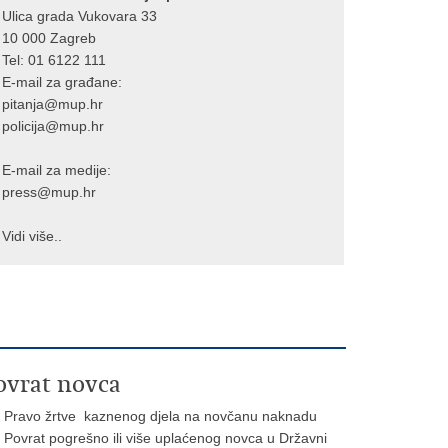
Ulica grada Vukovara 33
10 000 Zagreb
Tel:
01 6122 111
E-mail za građane:
pitanja@mup.hr
policija@mup.hr
E-mail za medije:
press@mup.hr
Vidi više..
ovrat novca
Pravo žrtve kaznenog djela na novčanu naknadu
Povrat pogrešno ili više uplaćenog novca u Državni