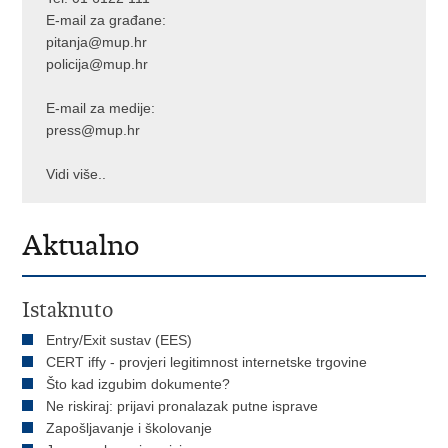
E-mail za građane:
pitanja@mup.hr
policija@mup.hr
E-mail za medije:
press@mup.hr
Vidi više..
Aktualno
Istaknuto
Entry/Exit sustav (EES)
CERT iffy - provjeri legitimnost internetske trgovine
Što kad izgubim dokumente?
Ne riskiraj: prijavi pronalazak putne isprave
Zapošljavanje i školovanje