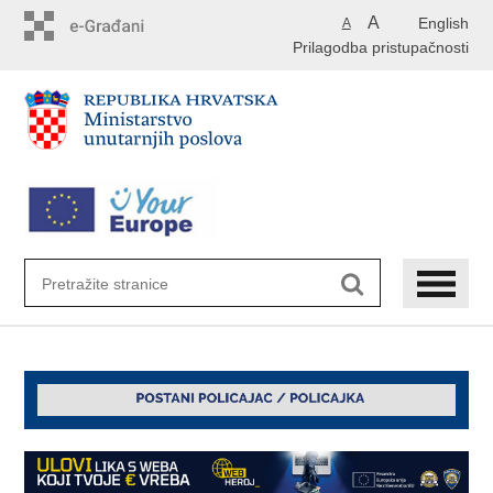
Preskoči
A
English
A
na
Prilagodba pristupačnosti
glavni
sadržaj