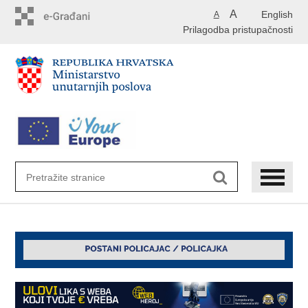
Preskoči
A
English
A
na
Prilagodba pristupačnosti
glavni
sadržaj