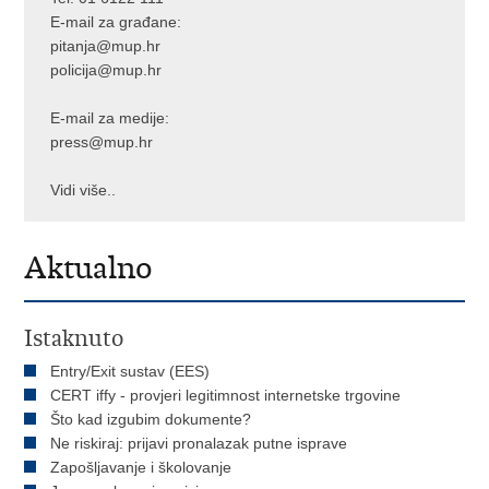
E-mail za građane:
pitanja@mup.hr
policija@mup.hr
E-mail za medije:
press@mup.hr
Vidi više..
Aktualno
Istaknuto
Entry/Exit sustav (EES)
CERT iffy - provjeri legitimnost internetske trgovine
Što kad izgubim dokumente?
Ne riskiraj: prijavi pronalazak putne isprave
Zapošljavanje i školovanje