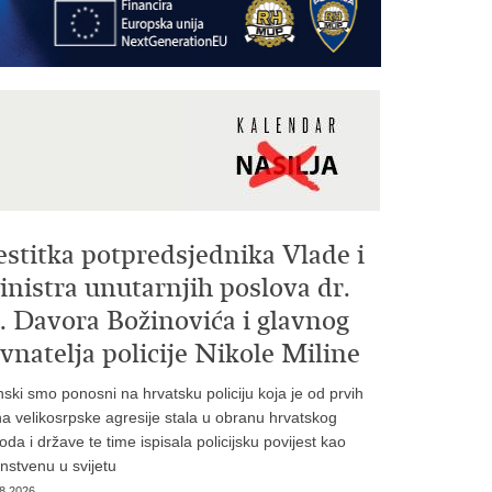
estitka potpredsjednika Vlade i
nistra unutarnjih poslova dr.
. Davora Božinovića i glavnog
vnatelja policije Nikole Miline
inski smo ponosni na hrvatsku policiju koja je od prvih
a velikosrpske agresije stala u obranu hrvatskog
oda i države te time ispisala policijsku povijest kao
instvenu u svijetu
8.2026.