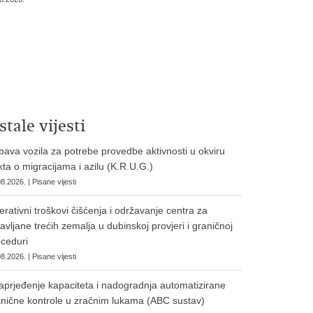
stale vijesti
ava vozila za potrebe provedbe aktivnosti u okviru
ta o migracijama i azilu (K.R.U.G.)
8.2026. | Pisane vijesti
rativni troškovi čišćenja i održavanje centra za
avljane trećih zemalja u dubinskoj provjeri i graničnoj
ceduri
8.2026. | Pisane vijesti
prjeđenje kapaciteta i nadogradnja automatizirane
nične kontrole u zračnim lukama (ABC sustav)