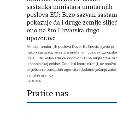
sastanka ministara unutarnjih
poslova EU: Brzo sazvan sastan
pokazuje da i druge zemlje slije
ono na što Hrvatska dugo
upozorava
Ministar unutarnjih poslova Davor Božinović izjavio je
nakon sastanka ministara unutarnjih poslova Europske
unije u Bruxellesu da će odgovor EU na migrantsku kri
u španjolskoj enklavi Ceuti biti koordiniraniji, uz snažni
uključivanje europskih agencija i dodatno jačanje zašti
vanjskih granica
04.08.2026.
Pratite nas