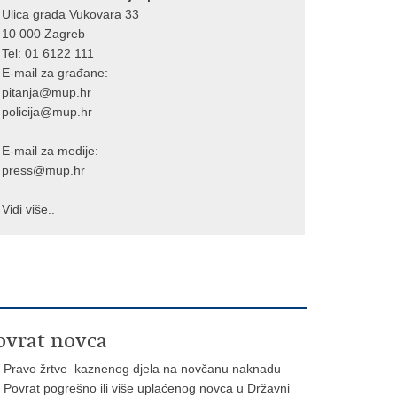
Ulica grada Vukovara 33
10 000 Zagreb
Tel:
01 6122 111
E-mail za građane:
pitanja@mup.hr
policija@mup.hr
E-mail za medije:
press@mup.hr
Vidi više..
ovrat novca
Pravo žrtve kaznenog djela na novčanu naknadu
Povrat pogrešno ili više uplaćenog novca u Državni