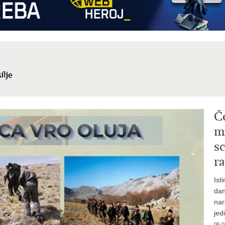
Č
mi
sc
ra
Ist
dan
nar
jed
05.0