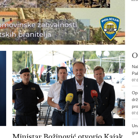
O
Nab
Pak
07.0
Ope
drž
pro
07.0
Una
gra
Ministar Božinović otvorio Kajak