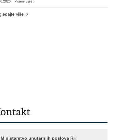
8.2026. | Pisane vijesti
ledajte više
ontakt
Ministarstvo unutarnjih poslova RH