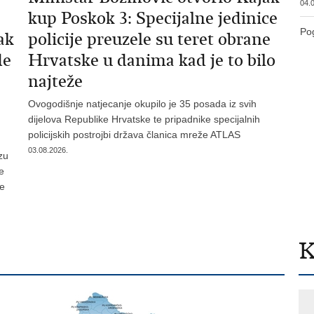
04.0
kup Poskok 3: Specijalne jedinice
Pog
ak
policije preuzele su teret obrane
de
Hrvatske u danima kad je to bilo
najteže
Ovogodišnje natjecanje okupilo je 35 posada iz svih
dijelova Republike Hrvatske te pripadnike specijalnih
policijskih postrojbi država članica mreže ATLAS
03.08.2026.
zu
je
te
K