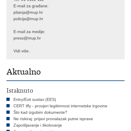
E-mail za građane:
pitanja@mup.hr
policija@mup.hr
E-mail za medije:
press@mup.hr
Vidi više..
Aktualno
Istaknuto
Entry/Exit sustav (EES)
CERT iffy - provjeri legitimnost internetske trgovine
Što kad izgubim dokumente?
Ne riskiraj: prijavi pronalazak putne isprave
Zapošljavanje i školovanje