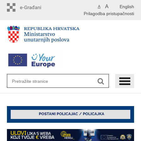
Preskoči
A
English
A
na
Prilagodba pristupačnosti
glavni
sadržaj