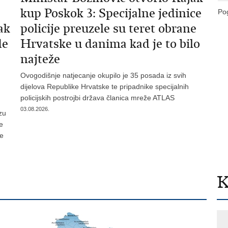
kup Poskok 3: Specijalne jedinice
Pog
ak
policije preuzele su teret obrane
de
Hrvatske u danima kad je to bilo
najteže
Ovogodišnje natjecanje okupilo je 35 posada iz svih
dijelova Republike Hrvatske te pripadnike specijalnih
policijskih postrojbi država članica mreže ATLAS
03.08.2026.
zu
je
te
K