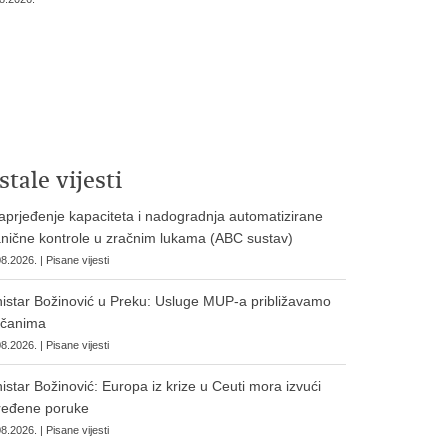
stale vijesti
prjeđenje kapaciteta i nadogradnja automatizirane
nične kontrole u zračnim lukama (ABC sustav)
8.2026. | Pisane vijesti
istar Božinović u Preku: Usluge MUP-a približavamo
očanima
8.2026. | Pisane vijesti
istar Božinović: Europa iz krize u Ceuti mora izvući
ređene poruke
8.2026. | Pisane vijesti