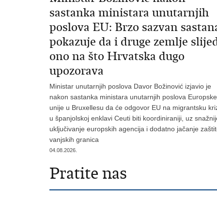
sastanka ministara unutarnjih
poslova EU: Brzo sazvan sastan
pokazuje da i druge zemlje slije
ono na što Hrvatska dugo
upozorava
Ministar unutarnjih poslova Davor Božinović izjavio je
nakon sastanka ministara unutarnjih poslova Europske
unije u Bruxellesu da će odgovor EU na migrantsku kri
u španjolskoj enklavi Ceuti biti koordiniraniji, uz snažni
uključivanje europskih agencija i dodatno jačanje zašti
vanjskih granica
04.08.2026.
Pratite nas