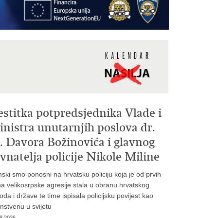
estitka potpredsjednika Vlade i
nistra unutarnjih poslova dr.
. Davora Božinovića i glavnog
vnatelja policije Nikole Miline
inski smo ponosni na hrvatsku policiju koja je od prvih
a velikosrpske agresije stala u obranu hrvatskog
oda i države te time ispisala policijsku povijest kao
instvenu u svijetu
8.2026.