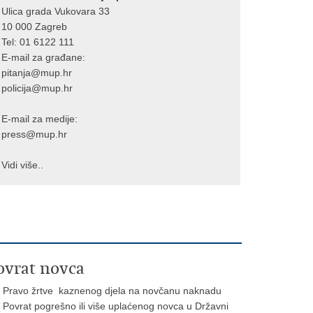
Ulica grada Vukovara 33
10 000 Zagreb
Tel:
01 6122 111
E-mail za građane:
pitanja@mup.hr
policija@mup.hr
E-mail za medije:
press@mup.hr
Vidi više..
ovrat novca
Pravo žrtve kaznenog djela na novčanu naknadu
Povrat pogrešno ili više uplaćenog novca u Državni