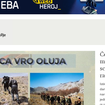
Č
mi
sc
ra
Ist
dan
nar
jed
05.0