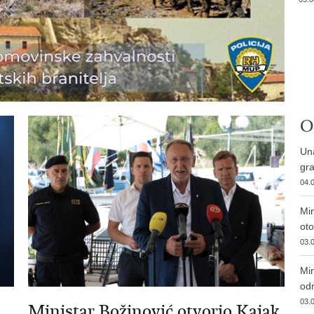
O
Una
gra
04.0
Min
ot
03.0
Min
od
03.0
Ministar Božinović otvorio Kajak