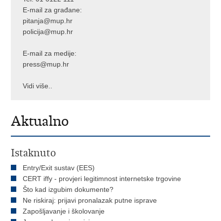
E-mail za građane:
pitanja@mup.hr
policija@mup.hr
E-mail za medije:
press@mup.hr
Vidi više..
Aktualno
Istaknuto
Entry/Exit sustav (EES)
CERT iffy - provjeri legitimnost internetske trgovine
Što kad izgubim dokumente?
Ne riskiraj: prijavi pronalazak putne isprave
Zapošljavanje i školovanje