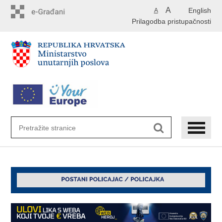
Preskoči
A
English
A
na
Prilagodba pristupačnosti
glavni
sadržaj