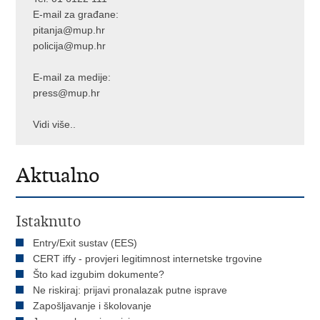
E-mail za građane:
pitanja@mup.hr
policija@mup.hr
E-mail za medije:
press@mup.hr
Vidi više..
Aktualno
Istaknuto
Entry/Exit sustav (EES)
CERT iffy - provjeri legitimnost internetske trgovine
Što kad izgubim dokumente?
Ne riskiraj: prijavi pronalazak putne isprave
Zapošljavanje i školovanje