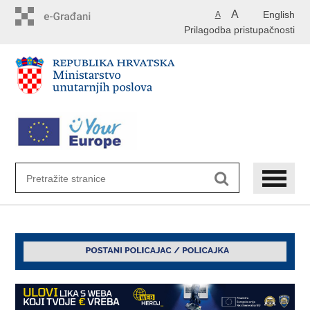
Preskoči
A
English
A
na
Prilagodba pristupačnosti
glavni
sadržaj