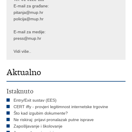
E-mail za građane:
pitanja@mup.hr
policija@mup.hr
E-mail za medije:
press@mup.hr
Vidi više..
Aktualno
Istaknuto
Entry/Exit sustav (EES)
CERT iffy - provjeri legitimnost internetske trgovine
Što kad izgubim dokumente?
Ne riskiraj: prijavi pronalazak putne isprave
Zapošljavanje i školovanje