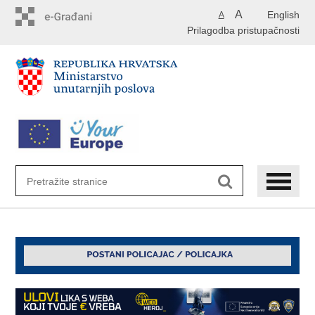
Preskoči
A
English
A
na
Prilagodba pristupačnosti
glavni
sadržaj