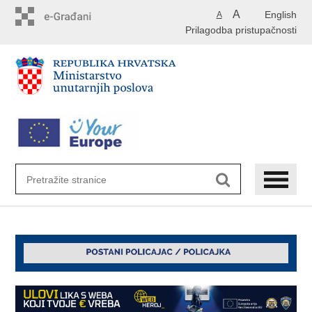
Preskoči
A
English
A
na
Prilagodba pristupačnosti
glavni
sadržaj