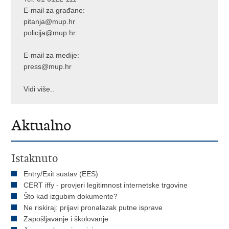
E-mail za građane:
pitanja@mup.hr
policija@mup.hr
E-mail za medije:
press@mup.hr
Vidi više..
Aktualno
Istaknuto
Entry/Exit sustav (EES)
CERT iffy - provjeri legitimnost internetske trgovine
Što kad izgubim dokumente?
Ne riskiraj: prijavi pronalazak putne isprave
Zapošljavanje i školovanje